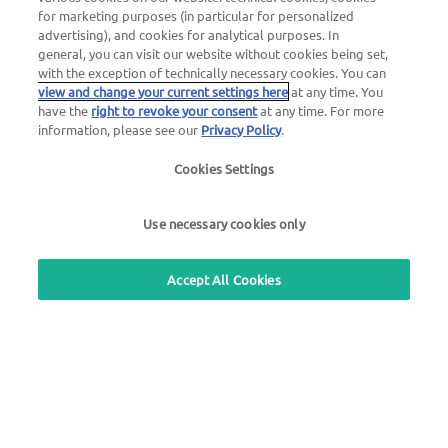
UTA Edenred Hilfecenter
for marketing purposes (in particular for personalized
advertising), and cookies for analytical purposes. In
general, you can visit our website without cookies being set,
with the exception of technically necessary cookies. You can
UTA Stationsfinder
view and change your current settings here
at any time. You
have the
right to revoke your consent
at any time. For more
Blog
information, please see our
Privacy Policy
.
Login Kundenbereich
Cookies Settings
Über UTA Edenred
UTA Academy
Use necessary cookies only
Accept All Cookies
Impressum
|
Datenschutzerklärung |
AGB |
Nutzungsbedingungen
we simplify mobility