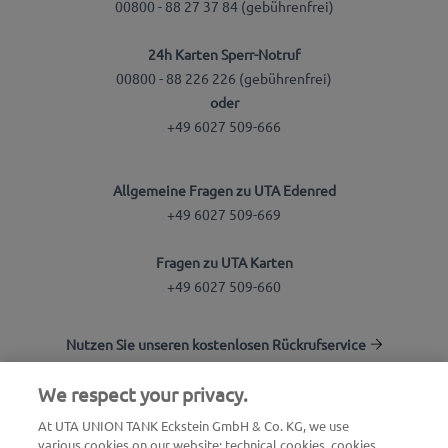
00800 - 88 27 37 84 (gebührenfrei)
24h Karten Sperr-Notruf
00800 - 88 226 226 (gebührenfrei)
oder
+49 6027 509-666
Allgemeine Fragen zu UTA Edenred
+49 6027 509-669
Fragen zu UTA Karten
+49 6027 509-660
Nutzen Sie unseren kostenlosen Rückrufservice
Fragen zum UTA Mautservice
We respect your privacy.
+49 6027 509-617
At UTA UNION TANK Eckstein GmbH & Co. KG, we use
various cookies on our website: technical cookies, cookies