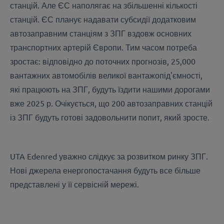
станцій. Але ЄС наполягає на збільшенні кількості
станцій. ЄС планує надавати субсидії додатковим
автозаправним станціям з ЗПГ вздовж основних
транспортних артерій Європи. Тим часом потреба
зростає: відповідно до поточних прогнозів, 25,000
вантажних автомобілів великої вантажопід'ємності,
які працюють на ЗПГ, будуть їздити нашими дорогами
вже 2025 р. Очікується, що 200 автозаправних станцій
із ЗПГ будуть готові задовольнити попит, який зросте.
UTA Edenred уважно слідкує за розвитком ринку ЗПГ.
Нові джерела енергопостачання будуть все більше
представлені у її сервісній мережі.