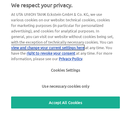
We respect your privacy.
Цілодобова допомога у випадку аварії
+49 7333 8033985 (безкоштовно)
At UTA UNION TANK Eckstein GmbH & Co. KG, we use
various cookies on our website: technical cookies, cookies
for marketing purposes (in particular for personalized
Цілодобовий номер для термінового блокування картки
advertising), and cookies for analytical purposes. In
00800 88 226 226 (безкоштовно)
general, you can visit our website without cookies being set,
або
with the exception of technically necessary cookies. You can
view and change your current settings here
at any time. You
+49 6027 509-666
have the
right to revoke your consent
at any time. For more
information, please see our
Privacy Policy
.
Загальні питання щодо UTA Edenred
Cookies Settings
0800 300420 (пн. – пт. 9 –18)
Use necessary cookies only
Скористайтеся нашим безкоштовним сервісом зворотного
зв'язку
Accept All Cookies
UTA Пошук АЗС
Вхід до особистого кабінету