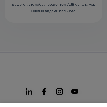
вашого автомобіля реагентом AdBlue, а також
іншими видами пального.