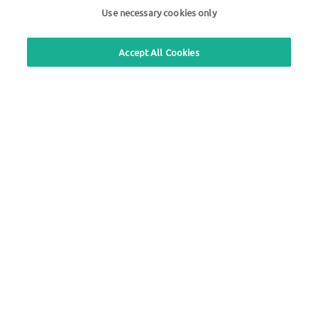
Use necessary cookies only
Pour nos clients du Benelux
+31 30 79 97 050
Accept All Cookies
Recherche de station
Connexion à l'espace client
À propos d'UTA Edenred
Blog
Mentions légales
|
Politique de confidentialité |
Conditions générales |
Conditions d'utilisation
we simplify mobility