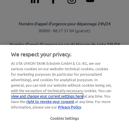
Numéro d'appel d'urgence pour dépannage 24h/24
00800 - 88 27 37 84 (
gratuit
)
Numéro d'appel d'urgence en cas de blocage de carte 24h/24
00800 88 226 226 (
gratuit
)
We respect your privacy.
ou
At UTA UNION TANK Eckstein GmbH & Co. KG, we use
+49 6027 509-666
various cookies on our website: technical cookies, cookies
for marketing purposes (in particular for personalized
advertising), and cookies for analytical purposes. In
Questions générales au sujet d'UTA Edenred
general, you can visit our website without cookies being set,
+33 3 10 02 20 10
with the exception of technically necessary cookies. You can
view and change your current settings here
at any time. You
have the
right to revoke your consent
at any time. For more
Pour nos partenaires d’acceptation
information, please see our
Privacy Policy
.
01 49 46 25 15
Cookies Settings
Utilisez notre service de rappel gratuit