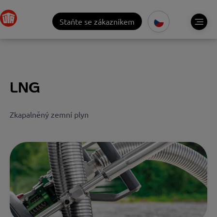
Staňte se zákazníkem
LNG
Zkapalněný zemní plyn