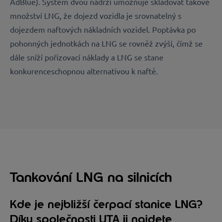
AdBlue). Systém dvou nádrží umožňuje skladovat takové
množství LNG, že dojezd vozidla je srovnatelný s
dojezdem naftových nákladních vozidel. Poptávka po
pohonných jednotkách na LNG se rovněž zvýší, čímž se
dále sníží pořizovací náklady a LNG se stane
konkurenceschopnou alternativou k naftě.
Tankování LNG na silnicích
Kde je nejbližší čerpací stanice LNG?
Díky společnosti UTA ji najdete