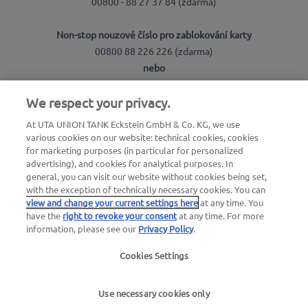
00800 - 88 27 37 84 (zdarma)
Non-stop nouzové číslo pro zablokování karty
00800 88 226 226 (zdarma)
nebo
+49 6027 509-666
We respect your privacy.
At UTA UNION TANK Eckstein GmbH & Co. KG, we use
UTA Česká republika:
various cookies on our website: technical cookies, cookies
for marketing purposes (in particular for personalized
UTA Czech s.r.o.
advertising), and cookies for analytical purposes. In
general, you can visit our website without cookies being set,
Pernerova 691/42
with the exception of technically necessary cookies. You can
186 00 Praha 8 - Karlín
view and change your current settings here
at any time. You
IČ: 04769490
have the
right to revoke your consent
at any time. For more
information, please see our
Privacy Policy
.
Obecné dotazy
T: +420 270 006 300
Cookies Settings
E: utacz@uta.com
Use necessary cookies only