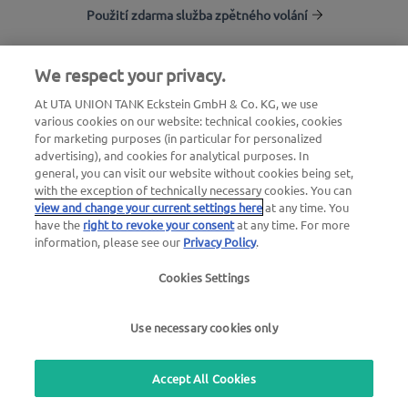
Použití zdarma služba zpětného volání
We respect your privacy.
Vyhledávání stanic
At UTA UNION TANK Eckstein GmbH & Co. KG, we use
Přihlásit do sekce pro zákazníky
various cookies on our website: technical cookies, cookies
O společnosti UTA Edenred
for marketing purposes (in particular for personalized
advertising), and cookies for analytical purposes. In
general, you can visit our website without cookies being set,
with the exception of technically necessary cookies. You can
view and change your current settings here
at any time. You
have the
right to revoke your consent
at any time. For more
information, please see our
Privacy Policy
.
Zákonné oznámení
|
Zásady ochrany osobních údajů
Cookies Settings
|
Všeobecné obchodní podmínky |
Uživatelské
podmínky
Use necessary cookies only
we simplify mobility
Accept All Cookies