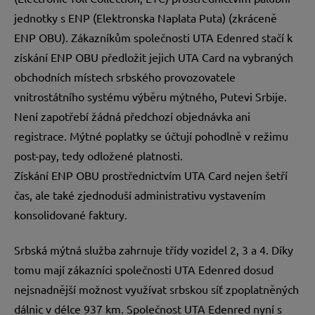
jednotky s ENP (Elektronska Naplata Puta) (zkráceně
ENP OBU). Zákazníkům společnosti UTA Edenred stačí k
získání ENP OBU předložit jejich UTA Card na vybraných
obchodních místech srbského provozovatele
vnitrostátního systému výběru mýtného, Putevi Srbije.
Není zapotřebí žádná předchozí objednávka ani
registrace. Mýtné poplatky se účtují pohodlně v režimu
post-pay, tedy odložené platnosti.
Získání ENP OBU prostřednictvím UTA Card nejen šetří
čas, ale také zjednoduší administrativu vystavením
konsolidované faktury.
Srbská mýtná služba zahrnuje třídy vozidel 2, 3 a 4. Díky
tomu mají zákazníci společnosti UTA Edenred dosud
nejsnadnější možnost využívat srbskou síť zpoplatněných
dálnic v délce 937 km. Společnost UTA Edenred nyní s