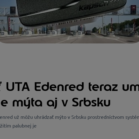
ť UTA Edenred teraz u
e mýta aj v Srbsku
denred už môžu uhrádzať mýto v Srbsku prostredníctvom systé
žitím palubnej je