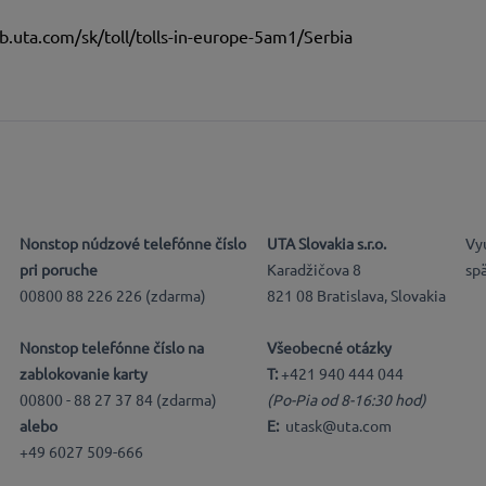
b.uta.com/sk/toll/tolls-in-europe-5am1/Serbia
Nonstop núdzové telefónne číslo
UTA Slovakia s.r.o.
Vy
pri poruche
Karadžičova 8
sp
00800 88 226 226 (zdarma)
821 08 Bratislava, Slovakia
Nonstop telefónne číslo na
Všeobecné otázky
zablokovanie karty
T:
+421 940 444 044
00800 - 88 27 37 84 (zdarma)
(Po-Pia od 8-16:30 hod)
alebo
E:
utask@uta.com
+49 6027 509-666