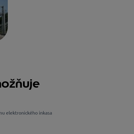
možňuje
mu elektronického inkasa