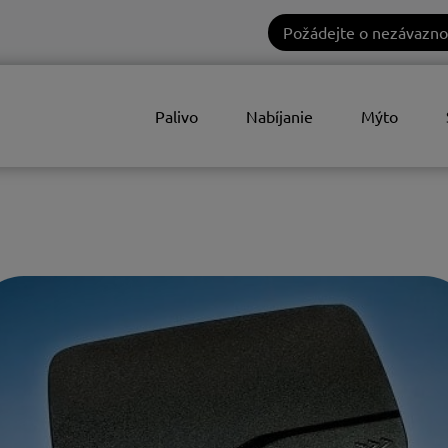
Požádejte o nezávazno
Palivo
Nabíjanie
Mýto