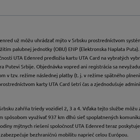
denred už môžu uhrádzať mýto v Srbsku prostredníctvom systé
žitím palubnej jednotky (OBU) ENP (Elektronska Naplata Puta).
očnosti UTA Edenred predložia kartu UTA Card na vybratých vy
 Putevi Srbije. Objednávka vopred ani registrácia sa nevyžadu
 v tzv. režime následnej platby (t. j. v režime spätného plneni
rostredníctvom karty UTA Card šetrí čas a zjednodušuje admini
rbsku zahŕňa triedy vozidiel 2, 3 a 4. Vďaka tejto službe môžu 
 spôsobom využívať 937 km dlhú sieť spoplatnených komunikáci
 rodiny mýtnych riešení spoločnosť UTA Edenred teraz poskytuj
m zabezpečuje bezhraničnú mobilitu naprieč celou Európou.