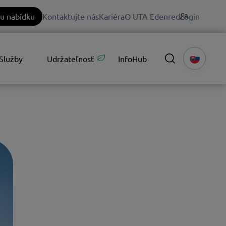
u nabídku
Kontaktujte nás
Kariéra
O UTA Edenred
Login
Služby
Udržateľnosť
InfoHub