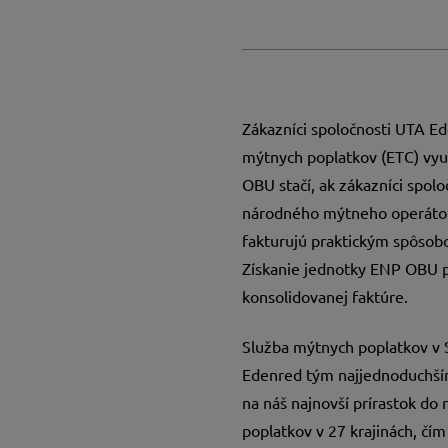
Zákazníci spoločnosti UTA E
mýtnych poplatkov (ETC) vyu
OBU stačí, ak zákazníci spol
národného mýtneho operátora
fakturujú praktickým spôsobom
Získanie jednotky ENP OBU p
konsolidovanej faktúre.
Služba mýtnych poplatkov v S
Edenred tým najjednoduchším
na náš najnovší prírastok do
poplatkov v 27 krajinách, čí