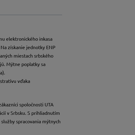
mu elektronického inkasa
 Na získanie jednotky ENP
braných miestach srbského
jú. Mýtne poplatky sa
a).
stratívu vďaka
zákazníci spoločnosti UTA
í v Srbsku. S prihliadnutím
e služby spracovania mýtnych