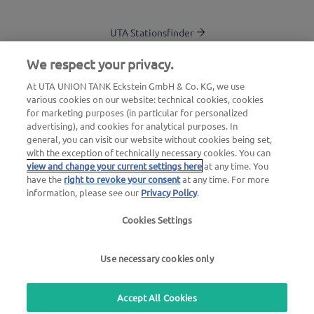
UTA Stationsfinder
Blog
We respect your privacy.
Login Kundenbereich
At UTA UNION TANK Eckstein GmbH & Co. KG, we use
various cookies on our website: technical cookies, cookies
Über UTA Edenred
for marketing purposes (in particular for personalized
advertising), and cookies for analytical purposes. In
UTA Academy
general, you can visit our website without cookies being set,
with the exception of technically necessary cookies. You can
view and change your current settings here
at any time. You
have the
right to revoke your consent
at any time. For more
information, please see our
Privacy Policy
.
Cookies Settings
Impressum
|
Datenschutzerklärung |
AGB |
Nutzungsbedingungen
Use necessary cookies only
we simplify mobility
Accept All Cookies