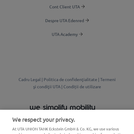
Cont Client UTA
Despre UTA Edenred
UTA Academy
Cadru Legal |
Politica de confidenţialitate |
Termeni
şi condiţii UTA |
Condiții de utilizare
we simplify mobility
We respect your privacy.
At UTA UNION TANK Eckstein GmbH & Co. KG, we use various