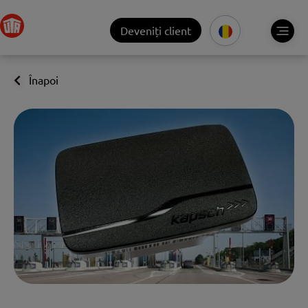
Deveniți client
Înapoi