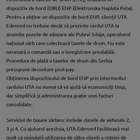
dispozitiv de bord (OBU) ENP (Elektronska Naplata Puta).
Pentru a obține un dispozitiv de bord ENP, clienții UTA
Edenred nu trebuie decât să prezinte cardul UTA la
anumite puncte de vânzare ale Putevi Srbije, operatorul
național sârb care colectează taxele de drum. Nu este
necesară o comandă sau o înregistrare prealabilă.
Procedura de plată a taxelor de drum din Serbia
presupune decontare post-pay.
Obținerea dispozitivului de bord ENP prin intermediul
cardului UTA nu numai că vă ajută să economisiți timp,
dar simplifică și administrarea grație unei facturi
consolidate.
Serviciul de taxare sârbesc include clasele de vehicule 2,
3 și 4. Cu ajutorul acestuia, UTA Edenred facilitează mai
mult ca niciodată utilizarea de către clienți a rețelei de