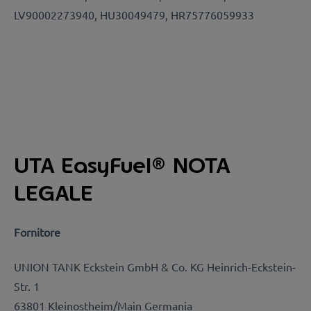
LV90002273940, HU30049479, HR75776059933
UTA EasyFue
l
®
NOTA
LEGALE
Fornitore
UNION TANK Eckstein GmbH & Co.
KG Heinrich-Eckstein-
Str. 1
63801 Kleinostheim/Main Germania