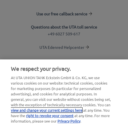
Use our free callback service
Questions about the UTA toll service
+49 6027 509-617
UTA Edenred Helpcenter
UTA Stationsfinder
We respect your privacy.
Login to customer area
At UTA UNION TANK Eckstein GmbH & Co. KG, we use
various cookies on our website: technical cookies, cookies
About UTA Edenred
for marketing purposes (in particular for personalized
advertising), and cookies for analytical purposes. In
UTA Academy
general, you can visit our website without cookies being set,
with the exception of technically necessary cookies. You can
view and change your current settings here
at any time. You
have the
right to revoke your consent
at any time. For more
information, please see our
Privacy Policy
.