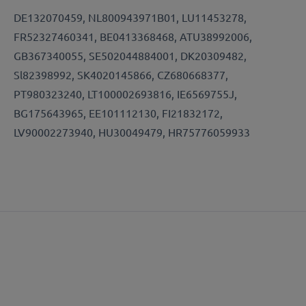
DE132070459, NL800943971B01, LU11453278,
FR52327460341, BE0413368468, ATU38992006,
GB367340055, SE502044884001, DK20309482,
Sl82398992, SK4020145866, CZ680668377,
PT980323240, LT100002693816, IE6569755J,
BG175643965, EE101112130, FI21832172,
LV90002273940, HU30049479, HR75776059933