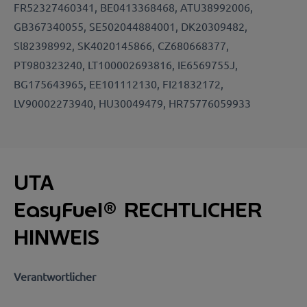
FR52327460341, BE0413368468, ATU38992006,
GB367340055, SE502044884001, DK20309482,
Sl82398992, SK4020145866, CZ680668377,
PT980323240, LT100002693816, IE6569755J,
BG175643965, EE101112130, FI21832172,
LV90002273940, HU30049479, HR75776059933
UTA
EasyFuel
®
RECHTLICHER
HINWEIS
Verantwortlicher