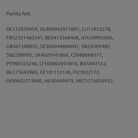
Partita IVA:
DE132070459, NL800943971B01, LU11453278,
FR52327460341, BE0413368468, ATU38992006,
GB367340055, SE502044884001, DK20309482,
Sl82398992, SK4020145866, CZ680668377,
PT980323240, LT100002693816, IE6569755J,
BG175643965, EE101112130, FI21832172,
LV90002273940, HU30049479, HR75776059933