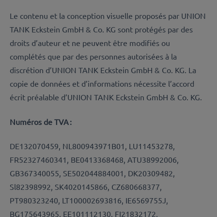
Le contenu et la conception visuelle proposés par UNION
TANK Eckstein GmbH & Co. KG sont protégés par des
droits d’auteur et ne peuvent être modifiés ou
complétés que par des personnes autorisées à la
discrétion d’UNION TANK Eckstein GmbH & Co. KG. La
copie de données et d’informations nécessite l’accord
écrit préalable d’UNION TANK Eckstein GmbH & Co. KG.
Numéros de TVA :
DE132070459, NL800943971B01, LU11453278,
FR52327460341, BE0413368468, ATU38992006,
GB367340055, SE502044884001, DK20309482,
Sl82398992, SK4020145866, CZ680668377,
PT980323240, LT100002693816, IE6569755J,
BG175643965, EE101112130, FI21832172,