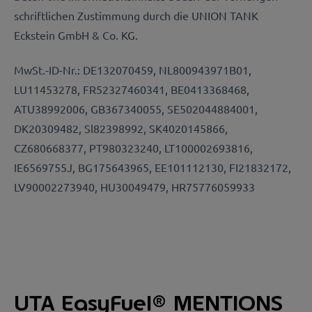
schriftlichen Zustimmung durch die UNION TANK
Eckstein GmbH & Co. KG.
MwSt.-ID-Nr.: DE132070459, NL800943971B01,
LU11453278, FR52327460341, BE0413368468,
ATU38992006, GB367340055, SE502044884001,
DK20309482, Sl82398992, SK4020145866,
CZ680668377, PT980323240, LT100002693816,
IE6569755J, BG175643965, EE101112130, FI21832172,
LV90002273940, HU30049479, HR75776059933
UTA EasyFue
l
®
MENTIONS