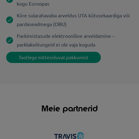
kogu Euroopas
Kiire sularahavaba arveldus UTA kütusekaardiga või
pardaseadmega (OBU)
Parkimistasude elektrooniline arveldamine –
parklakviitungeid ei ole vaja koguda
Taotlege mittesiduvat pakkumist
Meie partnerid