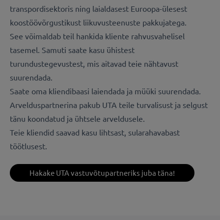
transpordisektoris ning laialdasest Euroopa-ülesest
koostöövõrgustikust liikuvusteenuste pakkujatega.
See võimaldab teil hankida kliente rahvusvahelisel
tasemel. Samuti saate kasu ühistest
turundustegevustest, mis aitavad teie nähtavust
suurendada.
Saate oma kliendibaasi laiendada ja müüki suurendada.
Arvelduspartnerina pakub UTA teile turvalisust ja selgust
tänu koondatud ja ühtsele arveldusele.
Teie kliendid saavad kasu lihtsast, sularahavabast
töötlusest.
Hakake UTA vastuvõtupartneriks juba täna!