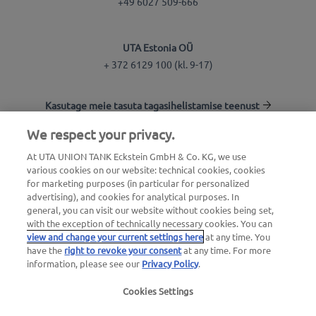
+49 6027 509-666
UTA Estonia OÜ
+ 372 6129 100 (kl. 9-17)
Kasutage meie tasuta tagasihelistamise teenust
We respect your privacy.
Tankla otsing
At UTA UNION TANK Eckstein GmbH & Co. KG, we use
various cookies on our website: technical cookies, cookies
Logi kliendikeskkonda
for marketing purposes (in particular for personalized
advertising), and cookies for analytical purposes. In
Info UTA Edenredi kohta
general, you can visit our website without cookies being set,
with the exception of technically necessary cookies. You can
view and change your current settings here
at any time. You
have the
right to revoke your consent
at any time. For more
information, please see our
Privacy Policy
.
Cookies Settings
Õiguslik teave
|
Privaatsuspoliitika |
Üldtingimused
|
Kasutustingimused