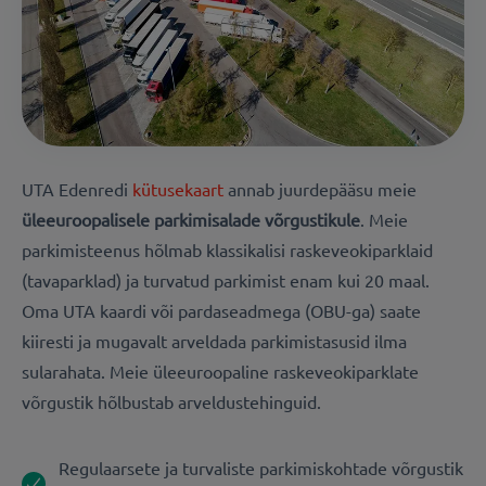
UTA Edenredi
kütusekaart
annab juurdepääsu meie
üleeuroopalisele parkimisalade
võrgustikule
.
Meie
parkimisteenus hõlmab klassikalisi raskeveokiparklaid
(tavaparklad) ja turvatud parkimist enam kui 20 maal.
Oma UTA kaardi või pardaseadmega (OBU-ga) saate
kiiresti ja mugavalt arveldada parkimistasusid ilma
sularahata. Meie üleeuroopaline raskeveokiparklate
võrgustik hõlbustab arveldustehinguid.
Regulaarsete ja turvaliste parkimiskohtade võrgustik