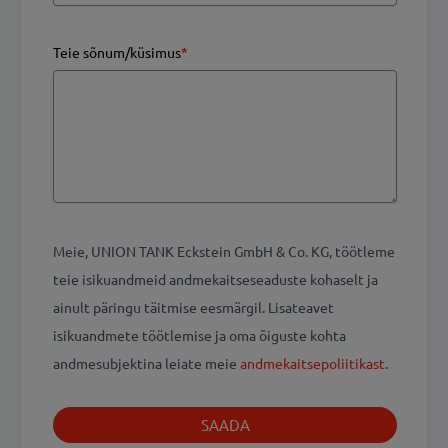
Teie sõnum/küsimus
*
Meie, UNION TANK Eckstein GmbH & Co. KG, töötleme
teie isikuandmeid andmekaitseseaduste kohaselt ja
ainult päringu täitmise eesmärgil. Lisateavet
isikuandmete töötlemise ja oma õiguste kohta
andmesubjektina leiate meie
andmekaitsepoliitikast
.