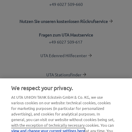
+49 6027 509-660
Nutzen Sie unseren kostenlosen Rückrufservice
Fragen zum UTA Mautservice
+49 6027 509-617
UTA Edenred Hilfecenter
UTA Stationsfinder
Blog
We respect your privacy.
Login Kundenbereich
At UTA UNION TANK Eckstein GmbH & Co. KG, we use
various cookies on our website: technical cookies, cookies
Über UTA Edenred
for marketing purposes (in particular for personalized
advertising), and cookies for analytical purposes. In
UTA Academy
general, you can visit our website without cookies being set,
with the exception of technically necessary cookies. You can
view and change your current settings here
at any time. You