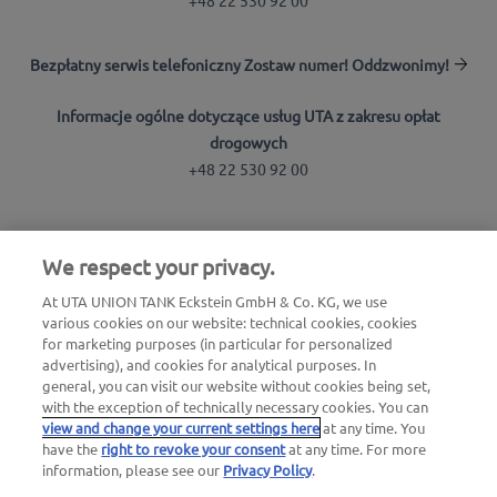
Bezpłatny serwis telefoniczny Zostaw numer! Oddzwonimy!
Informacje ogólne dotyczące usług UTA z zakresu opłat
drogowych
+48 22 530 92 00
Wyszukiwarka stacji
We respect your privacy.
Zaloguj się do strefy klienta
At UTA UNION TANK Eckstein GmbH & Co. KG, we use
Informacje o UTA Edenred
various cookies on our website: technical cookies, cookies
for marketing purposes (in particular for personalized
advertising), and cookies for analytical purposes. In
general, you can visit our website without cookies being set,
with the exception of technically necessary cookies. You can
view and change your current settings here
at any time. You
have the
right to revoke your consent
at any time. For more
Nota prawna |
Nota prawna i pliki cookies / Ochrona
information, please see our
Privacy Policy
.
danych osobowych |
Ogólne Warunki Handlowe