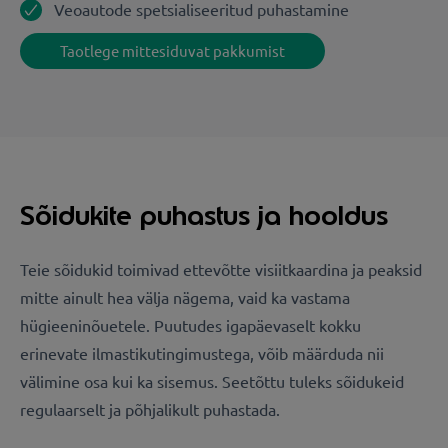
Veoautode spetsialiseeritud puhastamine
Taotlege mittesiduvat pakkumist
Sõidukite puhastus ja hooldus
Teie sõidukid toimivad ettevõtte visiitkaardina ja peaksid
mitte ainult hea välja nägema, vaid ka vastama
hügieeninõuetele. Puutudes igapäevaselt kokku
erinevate ilmastikutingimustega, võib määrduda nii
välimine osa kui ka sisemus. Seetõttu tuleks sõidukeid
regulaarselt ja põhjalikult puhastada.