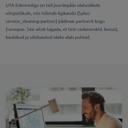
UTA Edenrediga on teil juurdepääs ulatuslikule
võrgustikule, mis hõlmab ligikaudu {$plus-
service_cleaning-partner} pädevat partnerit kogu
Euroopas. See aitab tagada, et teie raskeveokid, bussid,
kaubikud ja sõiduautod oleks alati puhtad.