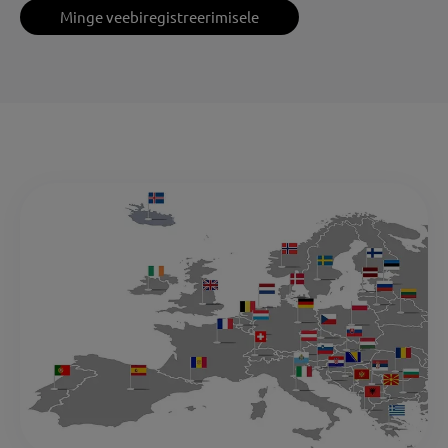
Minge veebiregistreerimisele