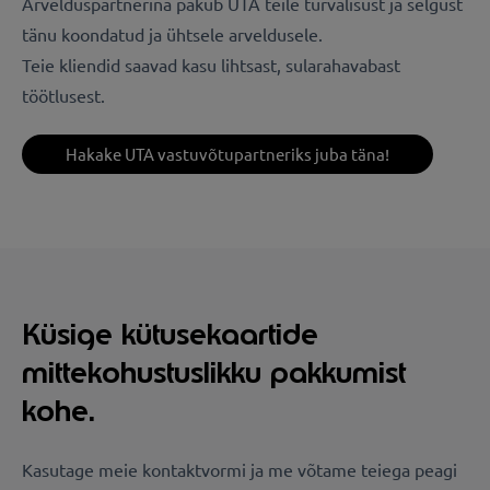
Arvelduspartnerina pakub UTA teile turvalisust ja selgust
tänu koondatud ja ühtsele arveldusele.
Teie kliendid saavad kasu lihtsast, sularahavabast
töötlusest.
Hakake UTA vastuvõtupartneriks juba täna!
Küsige kütusekaartide
mittekohustuslikku pakkumist
kohe.
Kasutage meie kontaktvormi ja me võtame teiega peagi