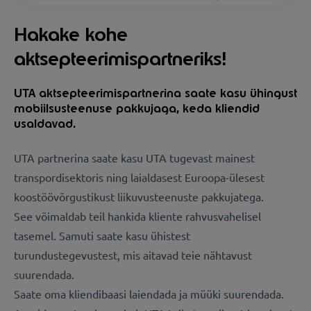
Hakake kohe
aktsepteerimispartneriks!
UTA aktsepteerimispartnerina saate kasu ühingust
mobiilsusteenuse pakkujaga, keda kliendid
usaldavad.
UTA partnerina saate kasu UTA tugevast mainest
transpordisektoris ning laialdasest Euroopa-ülesest
koostöövõrgustikust liikuvusteenuste pakkujatega.
See võimaldab teil hankida kliente rahvusvahelisel
tasemel. Samuti saate kasu ühistest
turundustegevustest, mis aitavad teie nähtavust
suurendada.
Saate oma kliendibaasi laiendada ja müüki suurendada.