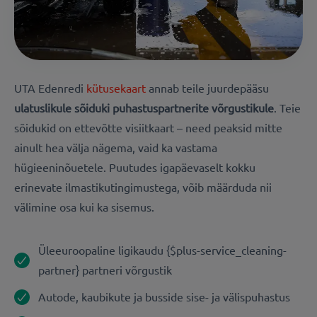
UTA Edenredi
kütusekaart
annab teile juurdepääsu
ulatuslikule
sõiduki puhastuspartnerite
võrgustikule
. Teie
sõidukid on ettevõtte visiitkaart – need peaksid mitte
ainult hea välja nägema, vaid ka vastama
hügieeninõuetele. Puutudes igapäevaselt kokku
erinevate ilmastikutingimustega, võib määrduda nii
välimine osa kui ka sisemus.
Üleeuroopaline ligikaudu {$plus-service_cleaning-
partner} partneri võrgustik
Autode, kaubikute ja busside sise- ja välispuhastus