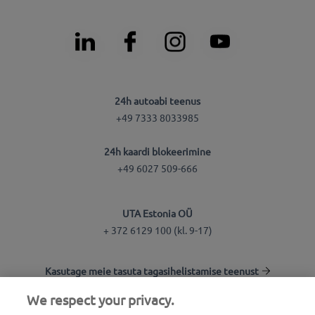
24h autoabi teenus
+49 7333 8033985
24h kaardi blokeerimine
+49 6027 509-666
UTA Estonia OÜ
+ 372 6129 100 (kl. 9-17)
Kasutage meie tasuta tagasihelistamise teenust
We respect your privacy.