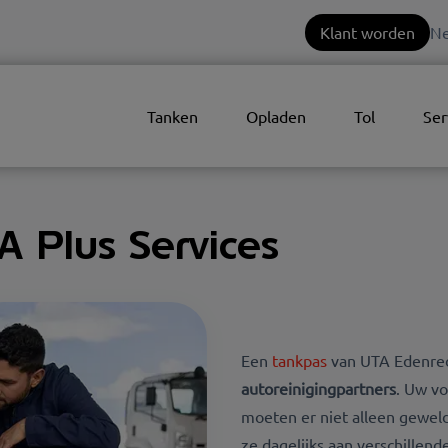
Klant worden
Ne
Tanken
Opladen
Tol
Ser
A Plus Services
Een
tankpas
van UTA Edenred
autoreinigingpartners
. Uw vo
moeten er niet alleen geweld
ze dagelijks aan verschille