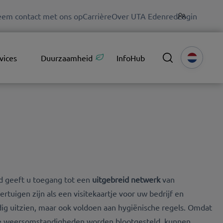
em contact met ons op
Carrière
Over UTA Edenred
Login
vices
Duurzaamheid
InfoHub
 geeft u toegang tot een
uitgebreid
netwerk
van
ertuigen zijn als een visitekaartje voor uw bedrijf en
ig uitzien, maar ook voldoen aan hygiënische regels. Omdat
nde weersomstandigheden worden blootgesteld, kunnen