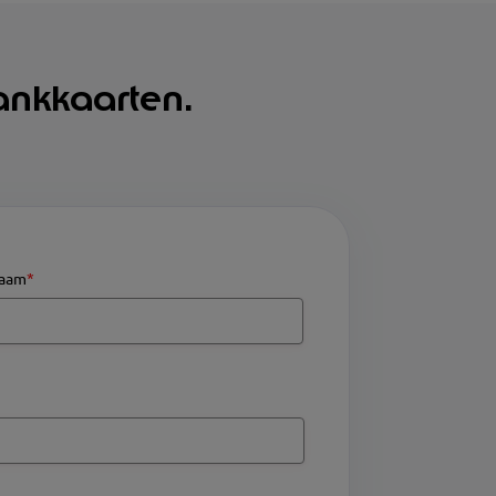
ankkaarten.
naam
*