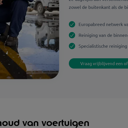
zowel de buitenkant als de b
Europabreed netwerk van
Reiniging van de binnen
Specialistische reinigin
Vraag vrijblijvend een o
houd van voertuigen