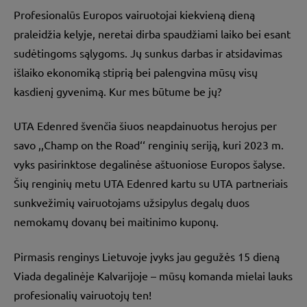
Profesionalūs Europos vairuotojai kiekvieną dieną
praleidžia kelyje, neretai dirba spaudžiami laiko bei esant
sudėtingoms sąlygoms. Jų sunkus darbas ir atsidavimas
išlaiko ekonomiką stiprią bei palengvina mūsų visų
kasdienį gyvenimą. Kur mes būtume be jų?
UTA Edenred švenčia šiuos neapdainuotus herojus per
savo ,,Champ on the Road‘‘ renginių seriją, kuri 2023 m.
vyks pasirinktose degalinėse aštuoniose Europos šalyse.
Šių renginių metu UTA Edenred kartu su UTA partneriais
sunkvežimių vairuotojams užsipylus degalų duos
nemokamų dovanų bei maitinimo kuponų.
Pirmasis renginys Lietuvoje įvyks jau gegužės 15 dieną
Viada degalinėje Kalvarijoje – mūsų komanda mielai lauks
profesionalių vairuotojų ten!