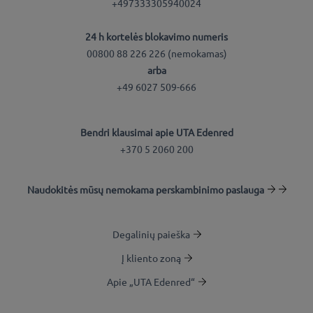
+497333305940024
24 h kortelės blokavimo numeris
00800 88 226 226 (nemokamas)
arba
+49 6027 509-666
Bendri klausimai apie UTA Edenred
+370 5 2060 200
Naudokitės mūsų nemokama perskambinimo paslauga
Degalinių paieška
Į kliento zoną
Apie „UTA Edenred“