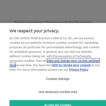
Teisinis pranešimas |
Privatumo politika
|
Bendrosios
sąlygos
|
Naudotojo sąlygos
We respect your privacy.
At UTA UNION TANK Eckstein GmbH & Co. KG, we use various
we simplify mobility
cookies on our website: technical cookies, cookies for marketing
purposes (in particular for personalized advertising), and cookies
for analytical purposes. In general, you can visit our website
without cookies being set, with the exception of technically
necessary cookies. You can
view and change your current settings
here
at any time. You have the
right to revoke your consent
at any
time. For more information, please see our
Privacy Policy
.
Cookies Settings
Use necessary cookies only
Accept All Cookies