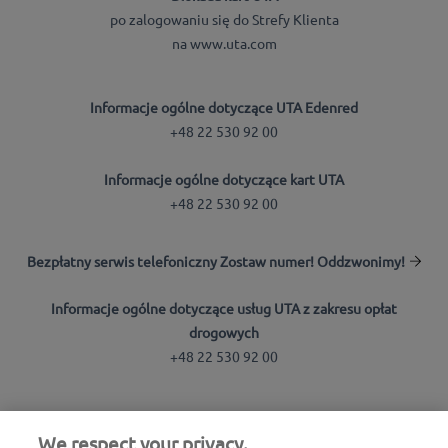
po zalogowaniu się do Strefy Klienta
na www.uta.com
Informacje ogólne dotyczące UTA Edenred
+48 22 530 92 00
Informacje ogólne dotyczące kart UTA
+48 22 530 92 00
Bezpłatny serwis telefoniczny Zostaw numer! Oddzwonimy!
Informacje ogólne dotyczące usług UTA z zakresu opłat
drogowych
+48 22 530 92 00
Wyszukiwarka stacji
We respect your privacy.