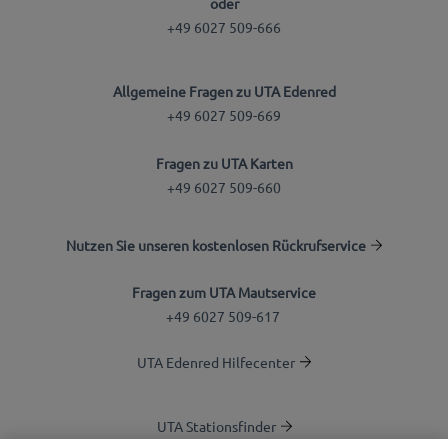
oder
+49 6027 509-666
Allgemeine Fragen zu UTA Edenred
+49 6027 509-669
Fragen zu UTA Karten
+49 6027 509-660
Nutzen Sie unseren kostenlosen Rückrufservice
Fragen zum UTA Mautservice
+49 6027 509-617
UTA Edenred Hilfecenter
UTA Stationsfinder