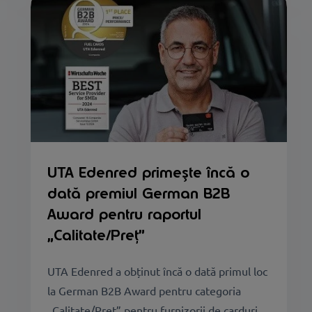
UTA Edenred primește încă o
dată premiul German B2B
Award pentru raportul
„Calitate/Preț”
UTA Edenred a obținut încă o dată primul loc
la German B2B Award pentru categoria
„Calitate/Preț” pentru furnizorii de carduri