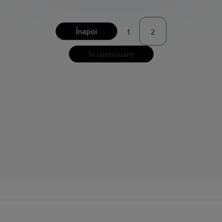
Înapoi
1
2
În continuare