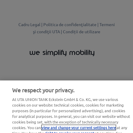
Cadru Legal |
Politica de confidenţialitate |
Termeni
şi condiţii UTA |
Condiții de utilizare
we simplify mobility
We respect your privacy.
At UTA UNION TANK Eckstein GmbH & Co. KG, we use various
cookies on our website: technical cookies, cookies for marketing
purposes (in particular for personalized advertising), and cookies
for analytical purposes. In general, you can visit our website without
cookies being set, with the exception of technically necessary
cookies. You can
view and change your current settings here
at any