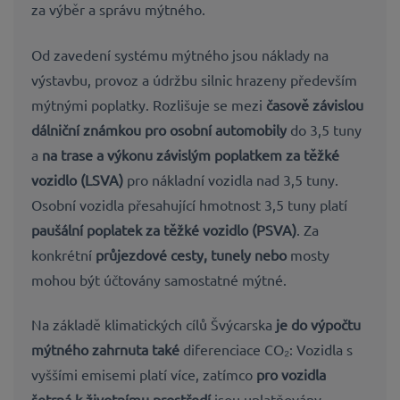
za výběr a správu mýtného.
Od zavedení systému mýtného jsou náklady na
výstavbu, provoz a údržbu
silnic hrazeny především
mýtnými poplatky. Rozlišuje se mezi
časově závislou
dálniční známkou pro osobní automobily
do 3,5 tuny
a
na trase a výkonu závislým poplatkem za těžké
vozidlo (LSVA)
pro nákladní vozidla nad 3,5 tuny.
Osobní vozidla přesahující hmotnost 3,5 tuny platí
paušální poplatek za těžké vozidlo (PSVA)
. Za
konkrétní
průjezdové cesty, tunely nebo
mosty
mohou být účtovány samostatné mýtné.
Na základě
klimatických cílů Švýcarska
je do výpočtu
mýtného zahrnuta také
diferenciace CO₂
: Vozidla s
vyššími emisemi platí více, zatímco
pro vozidla
šetrná k životnímu prostředí
jsou uplatňovány