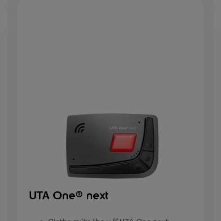
UTA One® next
Platba mýtného v {$UTA One next