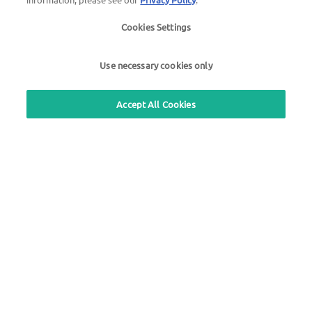
Obecné dotazy
Cookies Settings
T: +420 270 006 300
E: utacz@uta.com
Use necessary cookies only
Použití zdarma služba zpětného volání
Accept All Cookies
Vyhledávání stanic
Přihlásit do sekce pro zákazníky
O společnosti UTA Edenred
Zákonné oznámení
|
Zásady ochrany osobních
údajů |
Všeobecné obchodní podmínky |