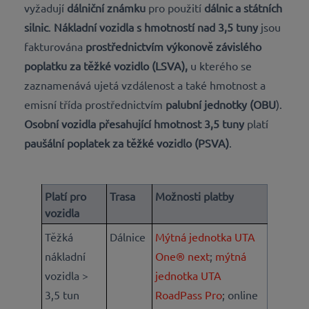
vyžadují
dálniční známku
pro použití
dálnic a státních
silnic
.
Nákladní vozidla s hmotností nad 3,5 tuny
jsou
fakturována
prostřednictvím výkonově závislého
poplatku za těžké vozidlo (LSVA),
u kterého se
zaznamenává ujetá vzdálenost a také hmotnost a
emisní třída prostřednictvím
palubní jednotky (OBU
).
Osobní vozidla přesahující hmotnost 3,5 tuny
platí
paušální poplatek za těžké vozidlo (PSVA)
.
Platí pro
Trasa
Možnosti platby
vozidla
Těžká
Dálnice
Mýtná jednotka UTA
nákladní
One® next
;
mýtná
vozidla >
jednotka UTA
3,5 tun
RoadPass Pro
; online