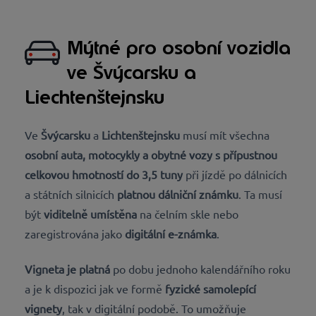
Mýtné pro osobní vozidla
ve Švýcarsku a
Liechtenštejnsku
Ve
Švýcarsku
a
Lichtenštejnsku
musí mít všechna
osobní auta, motocykly a obytné vozy s přípustnou
celkovou hmotností do 3,5 tuny
při jízdě po dálnicích
a státních silnicích
platnou dálniční známku
. Ta musí
být
viditelně umístěna
na čelním skle nebo
zaregistrována jako
digitální e-známka
.
Vigneta je platná
po dobu jednoho kalendářního roku
a je k dispozici jak ve formě
fyzické samolepící
vignety
, tak v digitální podobě. To umožňuje