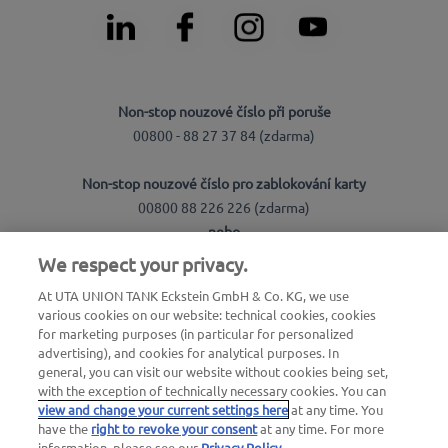
Non-stop nouzové číslo při poruše
00800 - 88 27 37 84 (zdarma)
Non-stop nouzové číslo pro zablokování karty
00800 88 226 226 (zdarma)
nebo
+49 6027 509-666
We respect your privacy.
At UTA UNION TANK Eckstein GmbH & Co. KG, we use
various cookies on our website: technical cookies, cookies
UTA Česká republika:
for marketing purposes (in particular for personalized
advertising), and cookies for analytical purposes. In
UTA Czech s.r.o.
general, you can visit our website without cookies being set,
with the exception of technically necessary cookies. You can
Pernerova 691/42
view and change your current settings here
at any time. You
186 00 Praha 8 - Karlín
have the
right to revoke your consent
at any time. For more
IČ: 04769490
information, please see our
Privacy Policy
.