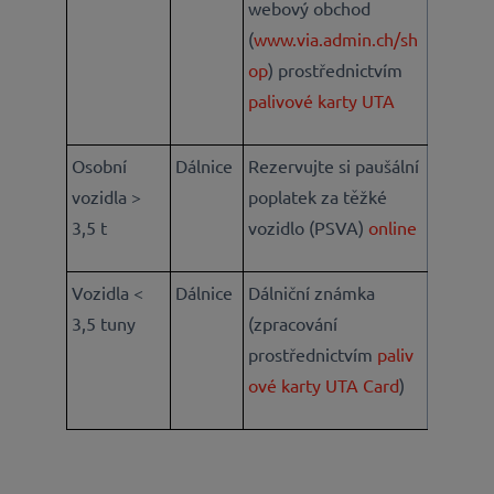
webový obchod
(
www.via.admin.ch/sh
op
) prostřednictvím
palivové karty UTA
Osobní
Dálnice
Rezervujte si paušální
vozidla >
poplatek za těžké
3,5 t
vozidlo (PSVA)
online
Vozidla <
Dálnice
Dálniční známka
3,5 tuny
(zpracování
prostřednictvím
paliv
ové karty UTA Card
)