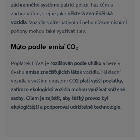
záchranného systému
patřící policii, hasičům a
záchranářům, stejně jako
některá zemědělská
vozidla
. Vozidla s alternativními nebo nízkoemisními
pohony mohou také využívat slev.
Mýto podle emisí CO₂
Poplatek LSVA je
rozlišován podle uhlíku
a bere v
úvahu
emise znečišťujících látek
vozidla. Nákladní
vozidla s vyššími emisemi CO
2 platí
vyšší poplatky
,
zatímco ekologická vozidla mohou využívat snížené
sazby. Cílem je zajistit, aby
těžký provoz
byl
ekologičtější a podporoval
udržitelné technologie
.