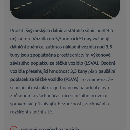
Použití
švýcarských dálnic a státních silnic
podléhá
mýtnému.
Vozidla do 3,5 metrické tuny
vyžadují
dálniční známku
, zatímco
nákladní vozidla nad 3,5
tuny jsou zpoplatněna
prostřednictvím
výkonově
závislého poplatku za těžké vozidlo (LSVA).
Osobní
vozidla přesahující hmotnost 3,5 tuny
platí
paušální
poplatek za těžké vozidlo (PSVA)
. To znamená, že
silniční infrastruktura je financována udržitelným
způsobem a všichni účastníci silničního provozu
spravedlivě přispívají k bezpečnosti, zachování a
rozšíření
silniční sítě.
povinné pro všechna vozidla