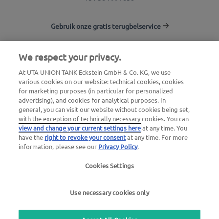
Gebruik onze gratis terugbelservice
We respect your privacy.
UTA Stationsfinder
At UTA UNION TANK Eckstein GmbH & Co. KG, we use
Inloggen voor klanten
various cookies on our website: technical cookies, cookies
Over UTA Edenred
for marketing purposes (in particular for personalized
advertising), and cookies for analytical purposes. In
general, you can visit our website without cookies being set,
with the exception of technically necessary cookies. You can
view and change your current settings here
at any time. You
have the
right to revoke your consent
at any time. For more
information, please see our
Privacy Policy
.
Juridische verklaring |
Privacybeleid |
Algemene
Cookies Settings
voorwaarden |
Gebruiksvoorwaarden
Use necessary cookies only
we simplify mobility