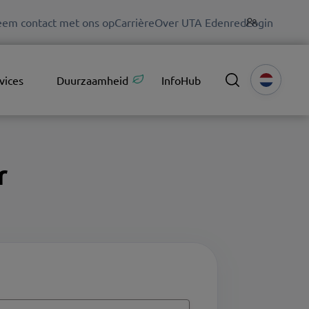
em contact met ons op
Carrière
Over UTA Edenred
Login
vices
Duurzaamheid
InfoHub
r