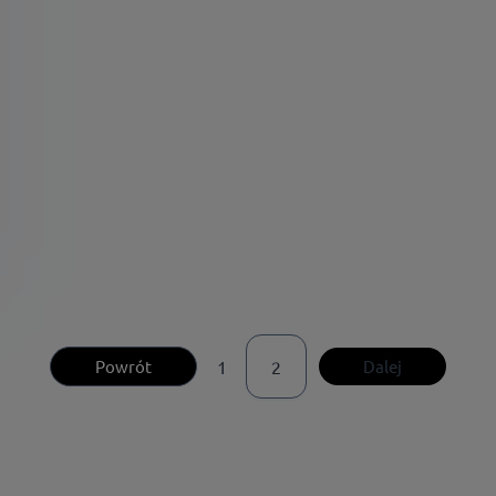
Powrót
1
2
Dalej