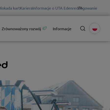
Blokada kart
Kariera
Informacje o UTA Edenred
Logowanie
Zrównoważony rozwój
Informacje
ed