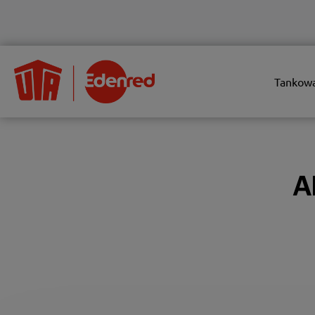
Tankow
A