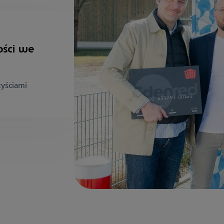
ości we
zyściami