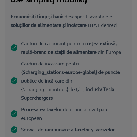
Economisiți timp și bani:
descoperiți avantajele
soluțiilor de alimentare și încărcare
UTA Edenred.
Carduri de carburant pentru o
rețea extinsă,
multi-brand de stații de alimentare
din Europa
Carduri de încărcare pentru
+
{$charging_stations-europe-global} de puncte
publice de încărcare
din
{$charging_countries} de țări,
inclusiv Tesla
Superchargers
Procesarea taxelor
de drum la nivel pan-
european
Servicii de
rambursare a taxelor și accizelor