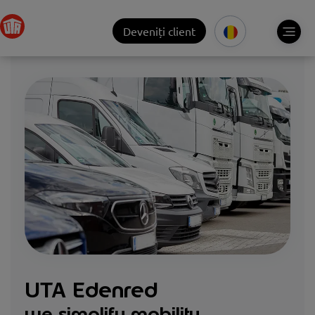
Deveniți client
UTA Edenred
we simplify mobility