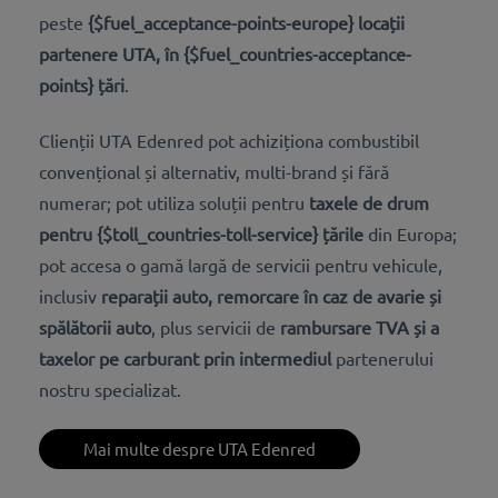
peste
{$fuel_acceptance-points-europe} locații
partenere UTA, în {$fuel_countries-acceptance-
points} țări
.
Clienții UTA Edenred pot achiziționa combustibil
convențional și alternativ, multi-brand și fără
numerar; pot utiliza soluții pentru
taxele de drum
pentru {$toll_countries-toll-service} țările
din Europa;
pot accesa o gamă largă de servicii pentru vehicule,
inclusiv
reparații auto, remorcare în caz de avarie și
spălătorii auto
, plus servicii de
rambursare TVA și a
taxelor pe carburant prin intermediul
partenerului
nostru specializat.
Mai multe despre UTA Edenred