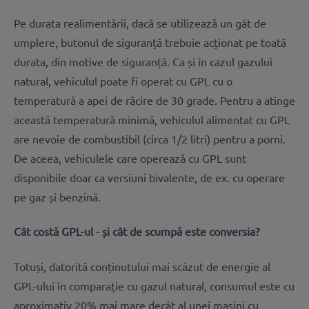
Pe durata realimentării, dacă se utilizează un gât de
umplere, butonul de siguranță trebuie acționat pe toată
durata, din motive de siguranță. Ca și în cazul gazului
natural, vehiculul poate fi operat cu GPL cu o
temperatură a apei de răcire de 30 grade. Pentru a atinge
această temperatură minimă, vehiculul alimentat cu GPL
are nevoie de combustibil (circa 1/2 litri) pentru a porni.
De aceea, vehiculele care operează cu GPL sunt
disponibile doar ca versiuni bivalente, de ex. cu operare
pe gaz și benzină.
Cât costă GPL-ul - și cât de scumpă este conversia?
Totuși, datorită conținutului mai scăzut de energie al
GPL-ului în comparație cu gazul natural, consumul este cu
aproximativ 20% mai mare decât al unei mașini cu