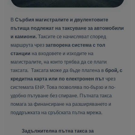
В
Сърбия
магистралите и двулентовите
пътища
подлежат на
таксуване за автомобили
и
камиони.
Таксите се начисляват според
маршрута чрез
затворена система с тол
станции
на входовете и изходите на
магистралите, на които трябва да се плати
таксата. Таксата може да бъде платена в
брой, с
кредитна карта или по електронен път
чрез
системата ENP. Това позволява по-бързо и по-
удобно пътуване без спиране. Пътната такса
помага за финансиране на разширяването и
поддръжката на сръбската пътна мрежа.
Задължителна пътна такса за