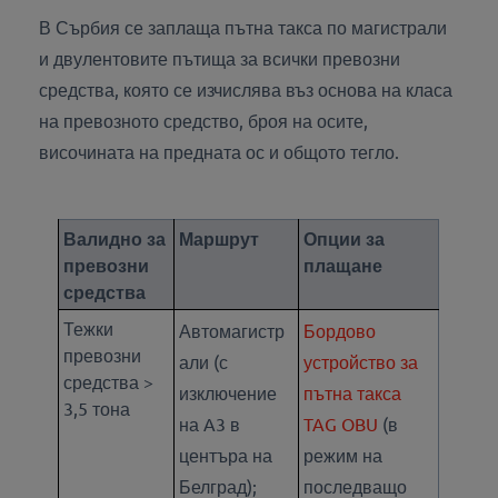
В Сърбия се заплаща пътна такса по магистрали
и двулентовите пътища за всички превозни
средства, която се изчислява въз основа на класа
на превозното средство, броя на осите,
височината на предната ос и общото тегло.
Валидно за
Маршрут
Опции за
превозни
плащане
средства
Тежки
Автомагистр
Бордово
превозни
али (с
устройство за
средства >
изключение
пътна такса
3,5 тона
на A3 в
TAG OBU
(в
центъра на
режим на
Белград);
последващо