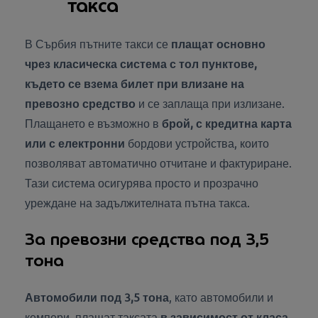
такса
В Сърбия пътните такси се
плащат основно
чрез
класическа система с тол пунктове,
където се взема билет при влизане на
превозно средство
и се заплаща при излизане.
Плащането е възможно в
брой, с кредитна карта
или с електронни
бордови устройства, които
позволяват автоматично отчитане и фактуриране.
Тази система осигурява просто и прозрачно
уреждане на задължителната пътна такса.
За превозни средства под 3,5
тона
Автомобили под 3,5 тона
,
като автомобили и
кемпери, плащат таксата
в зависимост от класа