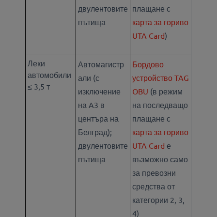
двулентовите
плащане с
пътища
карта за гориво
UTA Card
)
Леки
Автомагистр
Бордово
автомобили
али (с
устройство TAG
≤ 3,5 т
изключение
OBU
(в режим
на A3 в
на последващо
центъра на
плащане с
Белград);
карта за гориво
двулентовите
UTA Card
е
пътища
възможно само
за превозни
средства от
категории 2, 3,
4)