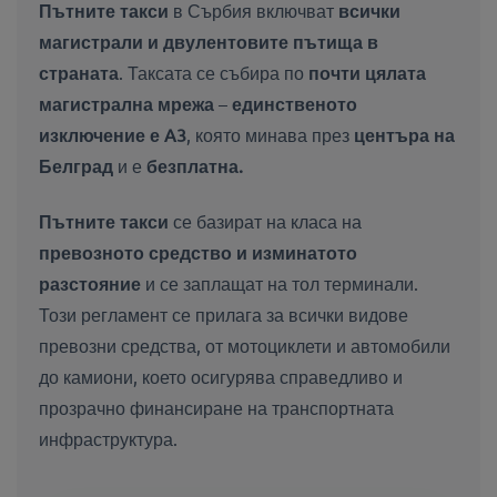
Пътните такси
в Сърбия включват
всички
магистрали и двулентовите пътища в
страната
. Таксата се събира по
почти цялата
магистрална мрежа
–
единственото
изключение е A3
, която минава през
центъра на
Белград
и е
безплатна.
Пътните такси
се базират на класа на
превозното средство и изминатото
разстояние
и се заплащат на тол терминали.
Този регламент се прилага за всички видове
превозни средства, от мотоциклети и автомобили
до камиони, което осигурява справедливо и
прозрачно финансиране на транспортната
инфраструктура.