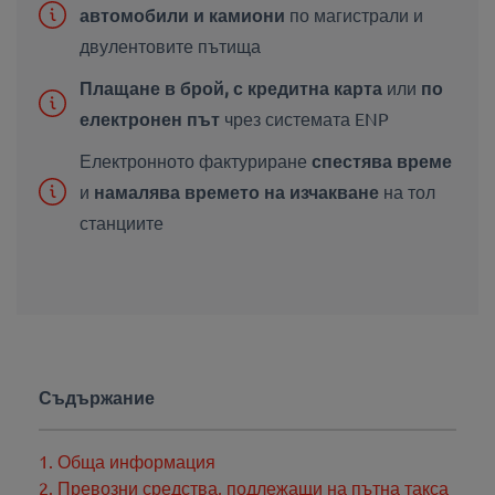
автомобили и камиони
по магистрали и
двулентовите пътища
Плащане в брой, с кредитна карта
или
по
електронен път
чрез системата ENP
Електронното фактуриране
спестява време
и
намалява времето на изчакване
на тол
станциите
Съдържание
1. Обща информация
2. Превозни средства, подлежащи на пътна такса