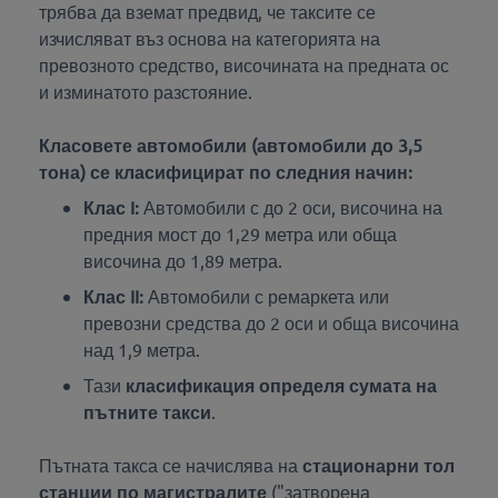
трябва да вземат предвид, че таксите се
изчисляват въз основа на категорията на
превозното средство, височината на предната ос
и изминатото разстояние.
Класовете автомобили (автомобили до 3,5
тона)
се класифицират по следния начин:
Клас I:
Автомобили с до 2 оси, височина на
предния мост до 1,29 метра или обща
височина до 1,89 метра.
Клас II:
Автомобили с ремаркета или
превозни средства до 2 оси и обща височина
над 1,9 метра.
Тази
класификация определя сумата на
пътните такси
.
Пътната такса се начислява на
стационарни тол
станции по магистралите
("затворена