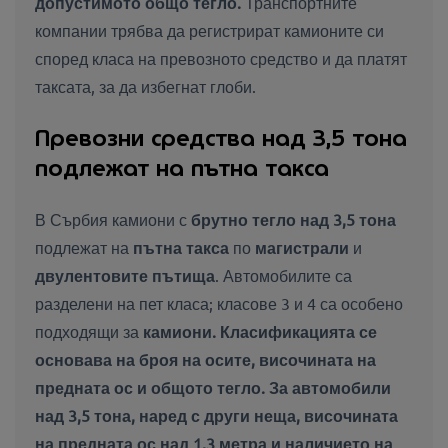
допустимото общо тегло
.
Транспортните
компании трябва да регистрират камионите си
според класа на превозното средство и да платят
таксата, за да избегнат глоби.
Превозни средства над 3,5 тона
подлежат на пътна такса
В Сърбия камиони с
брутно тегло над 3,5 тона
подлежат на
пътна такса
по
магистрали
и
двулентовите пътища
. Автомобилите са
разделени на пет класа; класове 3 и 4 са особено
подходящи за
камиони. Класификацията се
основава на
броя на осите, височината на
предната ос и общото тегло
. За автомобили
над 3,5 тона, наред с други неща, височината
на предната ос над 1,3 метра и наличието на