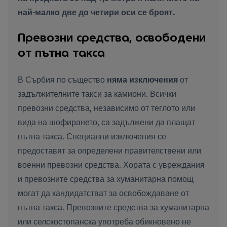
най-малко две до четири оси се броят.
Превозни средства, освободени
от пътна такса
В Сърбия по същество
няма изключения
от
задължителните такси за камиони. Всички
превозни средства, независимо от теглото или
вида на шофирането, са задължени да плащат
пътна такса. Специални изключения се
предоставят за определени правителствени или
военни превозни средства. Хората с увреждания
и превозните средства за хуманитарна помощ
могат да кандидатстват за освобождаване от
пътна такса. Превозните средства за хуманитарна
или селскостопанска употреба обикновено не