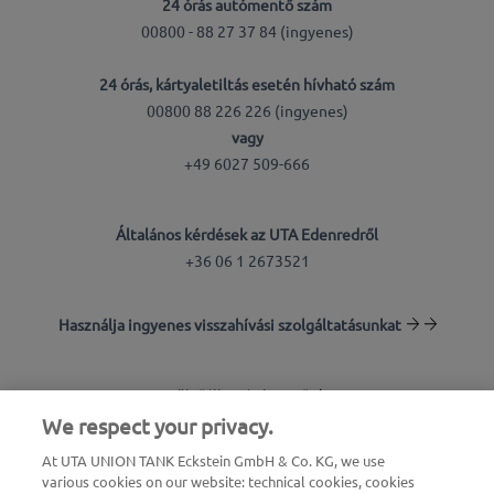
24 órás autómentő szám
00800 - 88 27 37 84 (ingyenes)
24 órás, kártyaletiltás esetén hívható szám
00800 88 226 226 (ingyenes)
vagy
+49 6027 509-666
Általános kérdések az UTA Edenredről
+36 06 1 2673521
Használja ingyenes visszahívási szolgáltatásunkat
Töltőállomás-kereső
We respect your privacy.
Bejelentkezés az ügyfélfelületre
At UTA UNION TANK Eckstein GmbH & Co. KG, we use
various cookies on our website: technical cookies, cookies