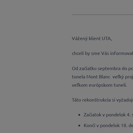
Vážený klient UTA,
chceli by sme Vás informovať
Od začiatku septembra do po
tunela Mont Blanc veľký pro
veľkom európskom tuneli.
Táto rekonštrukcia si vyžadu
Začiatok v pondelok 4.
Končí v pondelok 18. d