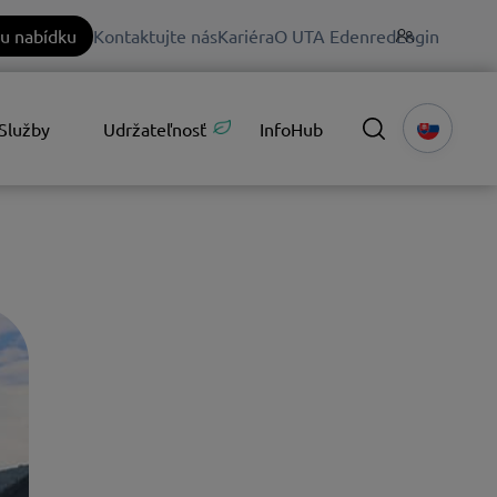
u nabídku
Kontaktujte nás
Kariéra
O UTA Edenred
Login
Služby
Udržateľnosť
InfoHub