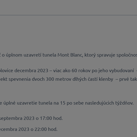
 o úplnom uzavretí tunela Mont Blanc, ktorý spravuje spoločno
lovice decembra 2023 – viac ako 60 rokov po jeho vybudovaní 
jekt spevnenia dvoch 300 metrov dlhých častí klenby – prvé ta
je úplné uzavretie tunela na 15 po sebe nasledujúcich týždňov.
 septembra 2023 o 17:00 hod.
ecembra 2023 o 22:00 hod.