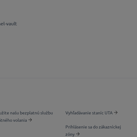
el-vault
užite našu bezplatnú službu
Vyhľadávanie staníc UTA
ätného volania
Prihlásenie sa do zákazníckej
zóny