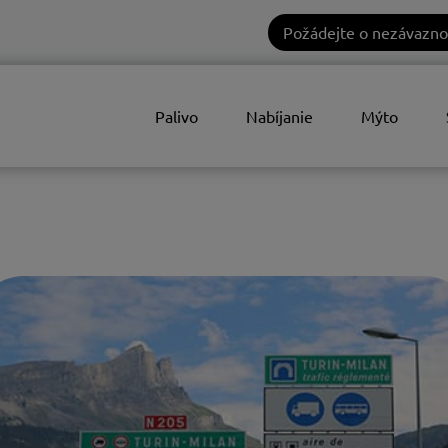
Požádejte o nezávazno
Palivo
Nabíjanie
Mýto