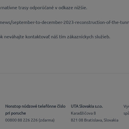
ernatívne trasy odporúčané v odkaze nižšie.
news/september-to-december-2023-reconstruction-of-the-tunn
k neváhajte kontaktovať náš tím zákazníckych služieb.
Nonstop núdzové telefónne číslo
UTA Slovakia s.r.o.
Vy
pri poruche
Karadžičova 8
sp
00800 88 226 226 (zdarma)
821 08 Bratislava, Slovakia