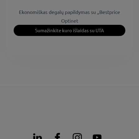
Ekonomiškas degalų papildymas su „Bestprice
Optinet
Sumažinkite kuro išlaidas su UTA