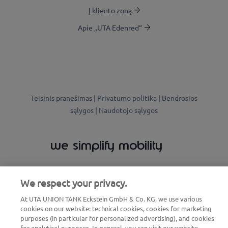
Į kliento zoną
Apie „UTA Edenred“
Teisinis pranešimas |
Privatumo politika
|
Bendrosios
sąlygos
|
Naudotojo sąlygos
we simplify mobility
We respect your privacy.
At UTA UNION TANK Eckstein GmbH & Co. KG, we use various
cookies on our website: technical cookies, cookies for marketing
purposes (in particular for personalized advertising), and cookies
for analytical purposes. In general, you can visit our website