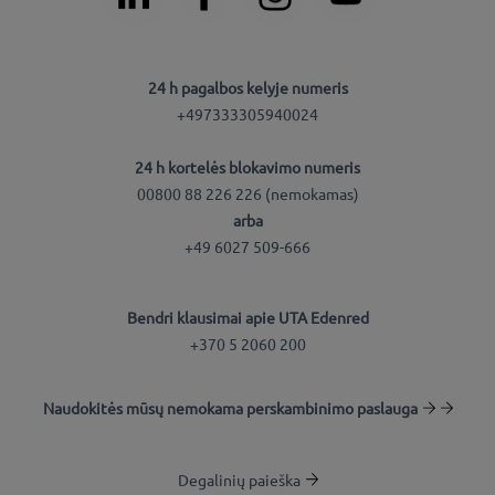
24 h pagalbos kelyje numeris
+497333305940024
24 h kortelės blokavimo numeris
00800 88 226 226 (nemokamas)
arba
+49 6027 509-666
Bendri klausimai apie UTA Edenred
+370 5 2060 200
Naudokitės mūsų nemokama perskambinimo paslauga
Degalinių paieška