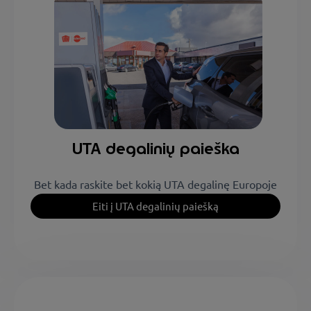
Visos TP (Ǿresund
Plus Services
4 degalinių
jungtis)
UTA degalinių paieška
Bet kada raskite bet kokią UTA degalinę Europoje
Eiti į UTA degalinių paiešką