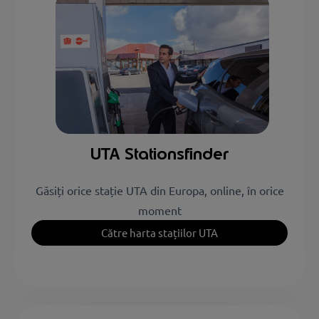
Connection)
Plus Services
4 stații
UTA Stationsfinder
Găsiți orice stație UTA din Europa, online, în orice
moment
Către harta stațiilor UTA