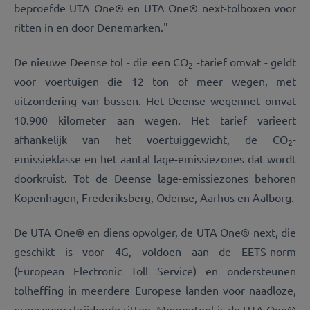
beproefde UTA One® en UTA One® next-tolboxen voor
ritten in en door Denemarken."
De nieuwe Deense tol - die een CO
-tarief omvat - geldt
2
voor voertuigen die 12 ton of meer wegen, met
uitzondering van bussen. Het Deense wegennet omvat
10.900 kilometer aan wegen. Het tarief varieert
afhankelijk van het voertuiggewicht, de CO
-
2
emissieklasse en het aantal lage-emissiezones dat wordt
doorkruist. Tot de Deense lage-emissiezones behoren
Kopenhagen, Frederiksberg, Odense, Aarhus en Aalborg.
De UTA One® en diens opvolger, de UTA One® next, die
geschikt is voor 4G, voldoen aan de EETS-norm
(European Electronic Toll Service) en ondersteunen
tolheffing in meerdere Europese landen voor naadloze,
grensoverschrijdende ritten. Momenteel is de UTA One®