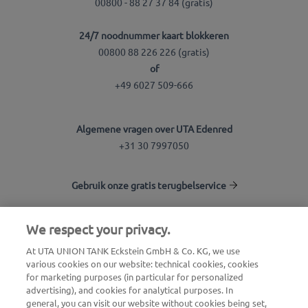
00800 - 88 27 37 84 (gratis)
24/7 noodnummer kaart blokkeren
00800 88 226 226 (gratis)
of
+49 6027 509-666
Algemene vragen over UTA Edenred
+31 30 7997050
Gebruik onze gratis terugbelservice
We respect your privacy.
UTA Stationsfinder
At UTA UNION TANK Eckstein GmbH & Co. KG, we use
Inloggen voor klanten
various cookies on our website: technical cookies, cookies
Over UTA Edenred
for marketing purposes (in particular for personalized
advertising), and cookies for analytical purposes. In
general, you can visit our website without cookies being set,