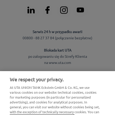
Serwis 24 h w przypadku awarii
00800 - 88 27 37 84 (połączenie bezpłatne)
Blokada kart UTA
po zalogowaniu się do Strefy Klienta
na www.uta.com
We respect your privacy.
Informacje ogólne dotyczące UTA Edenred
+48 22 530 92 00
At UTA UNION TANK Eckstein GmbH & Co. KG, we use
various cookies on our website: technical cookies, cookies
for marketing purposes (in particular for personalized
Informacje ogólne dotyczące kart UTA
advertising), and cookies for analytical purposes. In
+48 22 530 92 00
general, you can visit our website without cookies being set,
with the exception of technically necessary cookies. You can