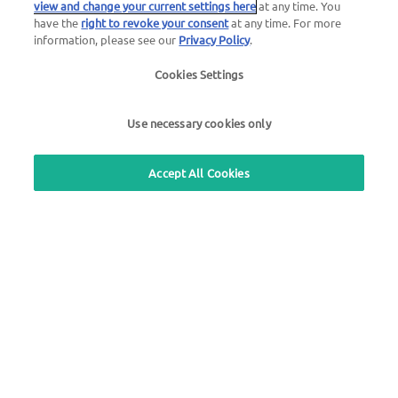
view and change your current settings here
at any time. You
Bezpłatny serwis telefoniczny Zostaw numer! Oddzwonimy!
have the
right to revoke your consent
at any time. For more
information, please see our
Privacy Policy
.
Informacje ogólne dotyczące usług UTA z zakresu opłat
Cookies Settings
drogowych
+48 22 530 92 00
Use necessary cookies only
Accept All Cookies
Wyszukiwarka stacji
Zaloguj się do strefy klienta
Informacje o UTA Edenred
Nota prawna |
Nota prawna i pliki cookies /
Ochrona danych osobowych |
Ogólne Warunki