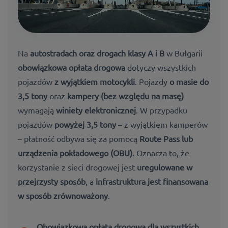
Na
autostradach oraz drogach klasy A i B
w Bułgarii
obowiązkowa opłata drogowa
dotyczy wszystkich
pojazdów
z wyjątkiem motocykli
. Pojazdy
o masie do
3,5 tony
oraz
kampery (bez względu na masę)
wymagają
winiety elektronicznej
. W przypadku
pojazdów
powyżej 3,5 tony
– z wyjątkiem kamperów
– płatność odbywa się za pomocą
Route Pass lub
urządzenia pokładowego (OBU)
. Oznacza to, że
korzystanie z sieci drogowej jest
uregulowane w
przejrzysty sposób
, a
infrastruktura jest finansowana
w sposób zrównoważony
.
Obowiązkowa opłata drogowa dla wszystkich