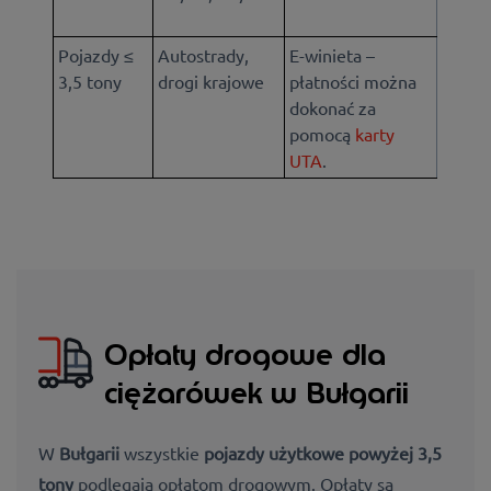
Pojazdy ≤
Autostrady,
E-winieta –
3,5 tony
drogi krajowe
płatności można
dokonać za
pomocą
karty
UTA
.
Opłaty drogowe dla
ciężarówek w Bułgarii
W
Bułgarii
wszystkie
pojazdy użytkowe powyżej 3,5
tony
podlegają opłatom drogowym. Opłaty są