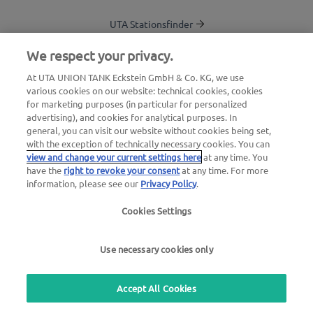
UTA Stationsfinder
Blog
We respect your privacy.
Login Kundenbereich
At UTA UNION TANK Eckstein GmbH & Co. KG, we use
various cookies on our website: technical cookies, cookies
Über UTA Edenred
for marketing purposes (in particular for personalized
advertising), and cookies for analytical purposes. In
UTA Academy
general, you can visit our website without cookies being set,
with the exception of technically necessary cookies. You can
view and change your current settings here
at any time. You
have the
right to revoke your consent
at any time. For more
information, please see our
Privacy Policy
.
Cookies Settings
Impressum
|
Datenschutzerklärung |
AGB |
Nutzungsbedingungen
Use necessary cookies only
we simplify mobility
Accept All Cookies