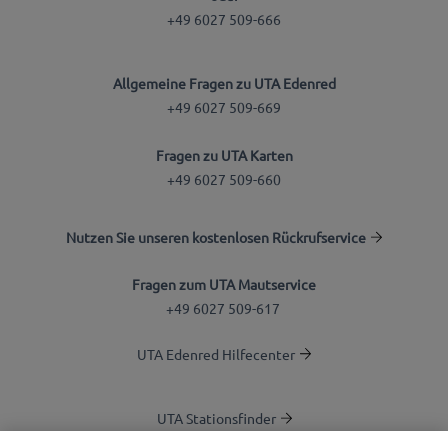
+49 6027 509-666
Allgemeine Fragen zu UTA Edenred
+49 6027 509-669
Fragen zu UTA Karten
+49 6027 509-660
Nutzen Sie unseren kostenlosen Rückrufservice
Fragen zum UTA Mautservice
+49 6027 509-617
UTA Edenred Hilfecenter
UTA Stationsfinder