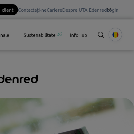
 client
Contactați-ne
Cariere
Despre UTA Edenred
Login
onale
Sustenabilitate
InfoHub
denred