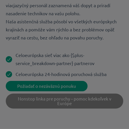
viacjazyčný personál zaznamená váš dopyt a priradí
nasadenie technikov na vašu polohu.
Naša asistenčná služba pôsobí vo všetkých európskych
krajinách a pomôže vám rýchlo a bez problémov opäť
vyraziť na cestu, bez ohľadu na povahu poruchy.
Celoeurópska sieť viac ako {$plus-
service_breakdown-partner} partnerov
Celoeurópska 24-hodinová poruchová služba
Požiadať o nezáväznú ponuku
Nonstop linka pre poruchy – pomoc kdekoľvek v
Európe