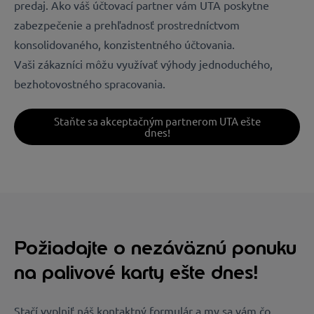
predaj. Ako váš účtovací partner vám UTA poskytne
zabezpečenie a prehľadnosť prostredníctvom
konsolidovaného, konzistentného účtovania.
Vaši zákazníci môžu využívať výhody jednoduchého,
bezhotovostného spracovania.
Staňte sa akceptačným partnerom UTA ešte
dnes!
Požiadajte o nezáväznú ponuku
na palivové karty ešte dnes!
Stačí vyplniť náš kontaktný formulár a my sa vám čo