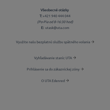
Všeobecné otázky
T:
+421 940 444 044
(Po-Pia od 8-16:30 hod)
E:
utask@uta.com
Využite našu bezplatnú službu spätného volania
Vyhľadávanie staníc UTA
Prihlásenie sa do zákazníckej zóny
O UTA Edenred