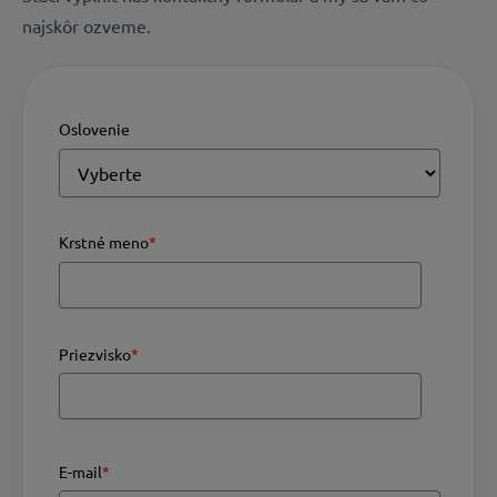
najskôr ozveme.
Oslovenie
Krstné meno
*
Priezvisko
*
E-mail
*