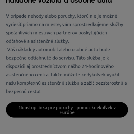
nákladné vozidlá a osobné autá
V prípade nehody alebo poruchy, ktorú nie je možné
vyriešiť priamo na mieste, vám sprostredkujeme služby
spoľahlivých miestnych partnerov poskytujúcich
odťahové a asistenčné služby.
Váš nákladný automobil alebo osobné auto bude
bezpečne odtiahnuté do servisu. Táto služba je k
dispozícii aj prostredníctvom nášho 24-hodinového
asistenčného centra, takže môžete kedykoľvek využiť
našu komplexnú asistenčnú službu a zažiť bezstarostnú a
bezpečnú cestu!
Nonstop linka pre poruchy – pomoc kdekoľvek v
Európe