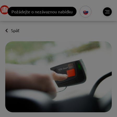
Požádejte o nezávaznou nabídku
Späť