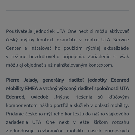
Používatelia jednotiek UTA One next si môžu aktivovať
český mýtny kontext okamžite v centre UTA Service
Center a inštalovať ho použitím rýchlej aktualizácie
v režime bezdrôtového pripojenia. Zariadenie si však
môžu aj objednať s už nainštalovaným kontextom.
Pierre Jalady, generálny riaditeľ jednotky Edenred
Mobility EMEA a vrchný výkonný riaditeľ spoločnosti UTA
Edenred, uviedol:
„Mýtne riešenia sú kľúčovým
komponentom nášho portfólia služieb v oblasti mobility.
Pridanie českého mýtneho kontextu do nášho vlajkového
zariadenia UTA One next v ešte širšom rozsahu
zjednodušuje cezhraničnú mobilitu našich európskych