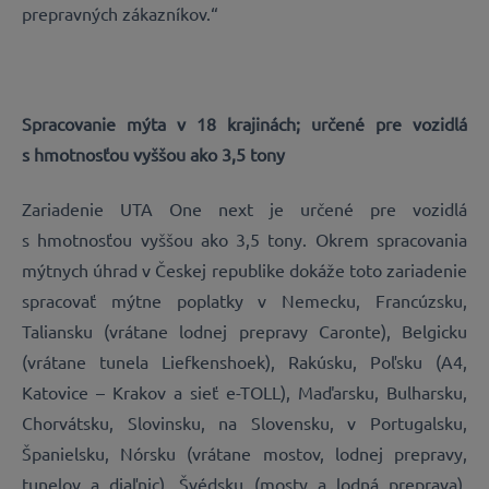
prepravných zákazníkov.“
Spracovanie mýta v 18 krajinách; určené pre vozidlá
s hmotnosťou vyššou ako 3,5 tony
Zariadenie UTA One next je určené pre vozidlá
s hmotnosťou vyššou ako 3,5 tony. Okrem spracovania
mýtnych úhrad v Českej republike dokáže toto zariadenie
spracovať mýtne poplatky v Nemecku, Francúzsku,
Taliansku (vrátane lodnej prepravy Caronte), Belgicku
(vrátane tunela Liefkenshoek), Rakúsku, Poľsku (A4,
Katovice – Krakov a sieť e-TOLL), Maďarsku, Bulharsku,
Chorvátsku, Slovinsku, na Slovensku, v Portugalsku,
Španielsku, Nórsku (vrátane mostov, lodnej prepravy,
tunelov a diaľnic), Švédsku (mosty a lodná preprava),