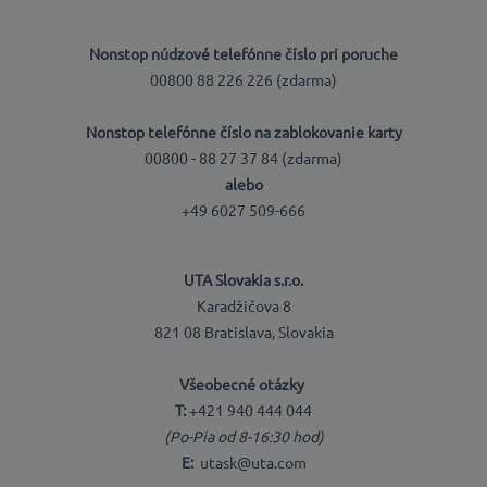
Nonstop núdzové telefónne číslo pri poruche
00800 88 226 226 (zdarma)
Nonstop telefónne číslo na zablokovanie karty
00800 - 88 27 37 84 (zdarma)
alebo
+49 6027 509-666
UTA Slovakia s.r.o.
Karadžičova 8
821 08 Bratislava, Slovakia
Všeobecné otázky
T:
+421 940 444 044
(Po-Pia od 8-16:30 hod)
E:
utask@uta.com