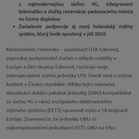
s najmodernejšou sieťou 4G, integrovanú
telematiku a služby rezervácie parkovacieho miesta
vo forme doplnkov
Zariadenie podporuje aj nový holandský mýtny
systém, ktorý bude spustený v júli 2026
Kleinostheim, Nemecko – spoločnosť UTA Edenred,
popredný poskytovateľ služieb v oblasti mobility v
Európe a člen skupiny Edenred, rozširuje svoje
interoperabilné mýtne jednotky UTA One® next o mýtny
kontext v Českej republike. Vďaka tejto najnovšej
aktualizácii dokážu palubné jednotky (OBU) kompatibilné
so sieťou 4G v rámci európskeho elektronického
mýtneho systému (EETS) spracovať mýto v 18 krajinách
Európy. Znamená to, že jednotky OBU sú
najkomplexnejšími jednotkami EETS OBU na trhu.