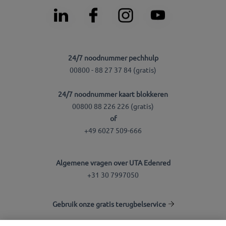
24/7 noodnummer pechhulp
00800 - 88 27 37 84 (gratis)
24/7 noodnummer kaart blokkeren
00800 88 226 226 (gratis)
of
+49 6027 509-666
Algemene vragen over UTA Edenred
+31 30 7997050
Gebruik onze gratis terugbelservice