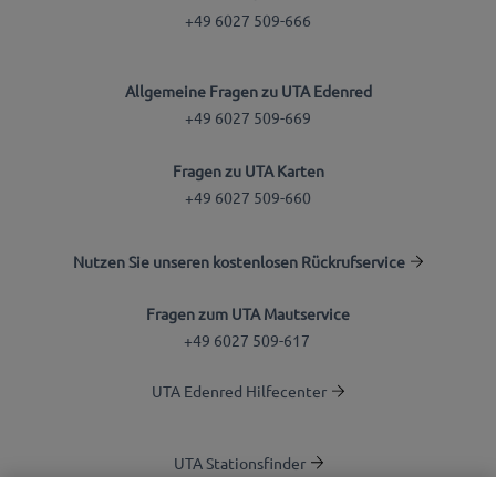
+49 6027 509-666
Allgemeine Fragen zu UTA Edenred
+49 6027 509-669
Fragen zu UTA Karten
+49 6027 509-660
Nutzen Sie unseren kostenlosen Rückrufservice
Fragen zum UTA Mautservice
+49 6027 509-617
UTA Edenred Hilfecenter
UTA Stationsfinder