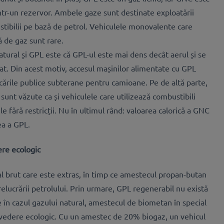
ntr-un rezervor. Ambele gaze sunt destinate exploatării
stibilii pe bază de petrol. Vehiculele monovalente care
 de gaz sunt rare.
atural și GPL este că GPL-ul este mai dens decât aerul și se
at. Din acest motiv, accesul mașinilor alimentate cu GPL
arcările publice subterane pentru camioane. Pe de altă parte,
sunt văzute ca și vehiculele care utilizează combustibili
rile fără restricții. Nu în ultimul rând: valoarea calorică a GNC
ea a GPL.
re ecologic
l brut care este extras, în timp ce amestecul propan-butan
elucrării petrolului. Prin urmare, GPL regenerabil nu există
e în cazul gazului natural, amestecul de biometan în special
 vedere ecologic. Cu un amestec de 20% biogaz, un vehicul