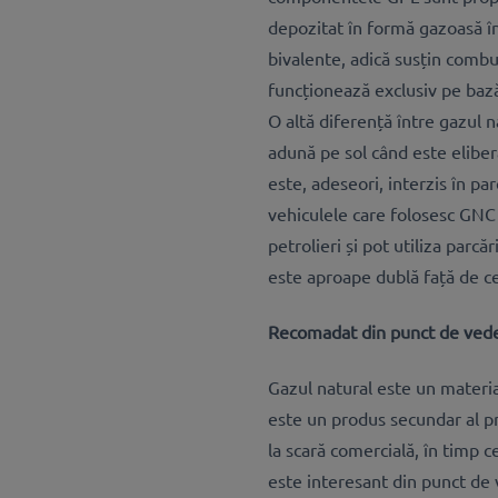
depozitat în formă gazoasă î
bivalente, adică susțin combu
funcționează exclusiv pe bază
O altă diferență între gazul n
adună pe sol când este eliber
este, adeseori, interzis în p
vehiculele care folosesc GNC 
petrolieri și pot utiliza parcă
este aproape dublă față de c
Recomadat din punct de vede
Gazul natural este un materia
este un produs secundar al pr
la scară comercială, în timp c
este interesant din punct de