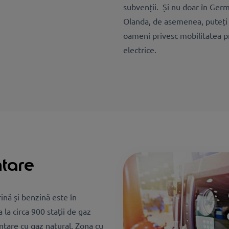
subvenții. Și nu doar în Germa
Olanda, de asemenea, puteți 
oameni privesc mobilitatea p
electrice.
ntare
ină și benzină este în
 la circa 900 stații de gaz
entare cu gaz natural. Zona cu