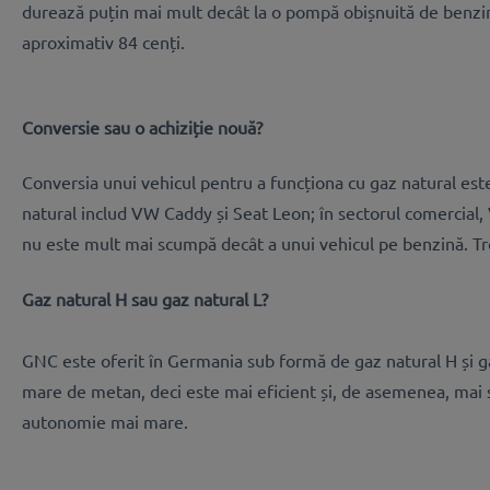
durează puțin mai mult decât la o pompă obișnuită de benzină
aproximativ 84 cenți.
Conversie sau o achiziție nouă?
Conversia unui vehicul pentru a funcționa cu gaz natural est
natural includ VW Caddy și Seat Leon; în sectorul comercial, 
nu este mult mai scumpă decât a unui vehicul pe benzină. Treb
Gaz natural H sau gaz natural L?
GNC este oferit în Germania sub formă de gaz natural H și gaz
mare de metan, deci este mai eficient și, de asemenea, mai s
autonomie mai mare.