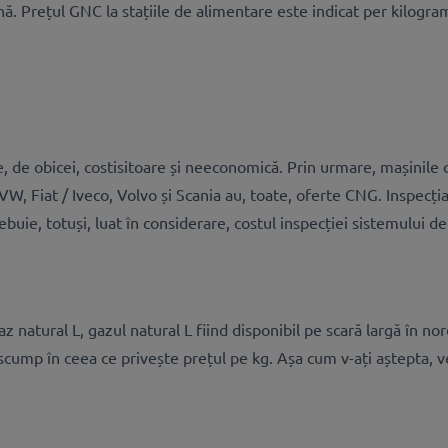
. Prețul GNC la stațiile de alimentare este indicat per kilogram
e, de obicei, costisitoare și neeconomică. Prin urmare, mașinil
VW, Fiat / Iveco, Volvo și Scania au, toate, oferte CNG. Inspecți
uie, totuși, luat în considerare, costul inspecției sistemului d
 natural L, gazul natural L fiind disponibil pe scară largă în no
cump în ceea ce privește prețul pe kg. Așa cum v-ați aștepta, v