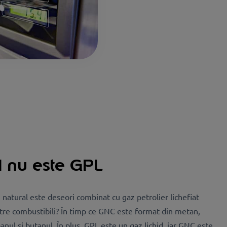
l nu este GPL
natural este deseori combinat cu gaz petrolier lichefiat
ntre combustibili? În timp ce GNC este format din metan,
l și butanul. În plus, GPL este un gaz lichid, iar GNC este