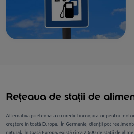
Rețeaua de stații de alime
Alternativa prietenoasă cu mediul înconjurător pentru motor
creștere în toată Europa. În Germania, clienții pot realimenta
natural. În toată Europa, există circa 2.600 de stații de alim