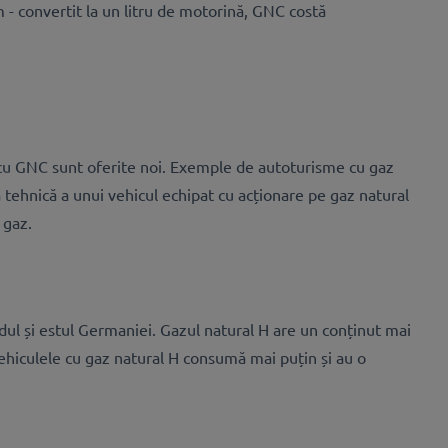
 - convertit la un litru de motorină, GNC costă
e cu GNC sunt oferite noi. Exemple de autoturisme cu gaz
a tehnică a unui vehicul echipat cu acționare pe gaz natural
e gaz.
rdul și estul Germaniei. Gazul natural H are un conținut mai
ehiculele cu gaz natural H consumă mai puțin și au o