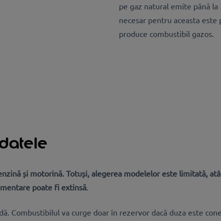
pe gaz natural emite până l
necesar pentru aceasta este p
produce combustibil gazos.
 datele
enzină și motorină. Totuși, alegerea modelelor este limitată, atât
imentare poate fi extinsă
.
dă. Combustibilul va curge doar în rezervor dacă duza este conec