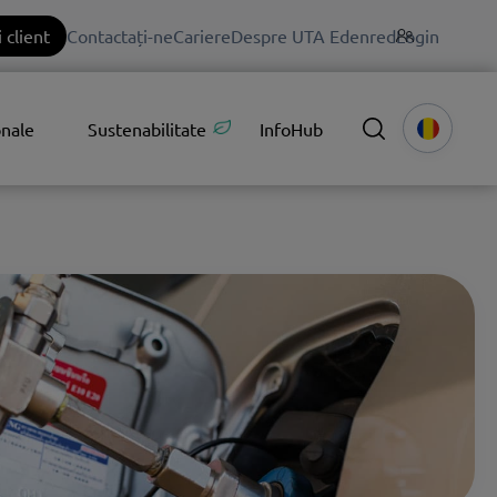
 client
Contactați-ne
Cariere
Despre UTA Edenred
Login
onale
Sustenabilitate
InfoHub