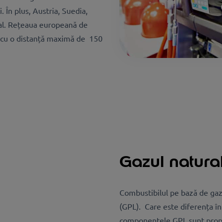
. În plus, Austria, Suedia,
ral. Rețeaua europeană de
, cu o distanță maximă de 150
Gazul natura
Combustibilul pe bază de gaz 
(GPL). Care este diferența î
componentele GPL sunt propanu