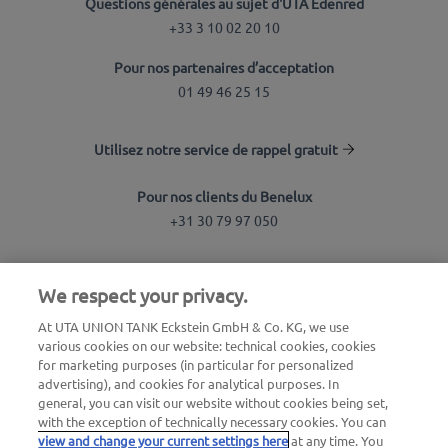
Questions générales au sujet d'UTA Edenred
+33 3 10 02 20 10
Pour nos partenaires d’acceptation
01 49 46 25 15
Utilisez notre service de rappel gratuit
Pour nos clients du Benelux
+31 30 79 97 050
Recherche de station
We respect your privacy.
Connexion à l'espace client
At UTA UNION TANK Eckstein GmbH & Co. KG, we use
various cookies on our website: technical cookies, cookies
À propos d'UTA Edenred
for marketing purposes (in particular for personalized
advertising), and cookies for analytical purposes. In
Blog
general, you can visit our website without cookies being set,
with the exception of technically necessary cookies. You can
view and change your current settings here
at any time. You