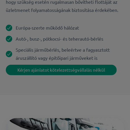
hogy szükség esetén rugalmasan bővítheti flottáját az
üzletmenet folyamatosságának biztosítása érdekében.
Európa-szerte működő hálózat
Autó-, busz-, pótkocsi- és teherautó-bérlés
Speciális járműbérlés, beleértve a fagyasztott
áruszállító vagy építőipari járműveket is
Kérjen ajánlatot kötelezettségvállalás nélkül