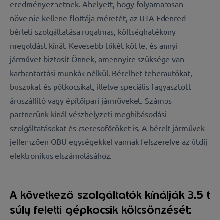
eredményezhetnek. Ahelyett, hogy folyamatosan
növelnie kellene flottája méretét, az UTA Edenred
bérleti szolgáltatása rugalmas, költséghatékony
megoldást kínál. Kevesebb tőkét köt le, és annyi
járművet biztosít Önnek, amennyire szüksége van –
karbantartási munkák nélkül. Bérelhet teherautókat,
buszokat és pótkocsikat, illetve speciális fagyasztott
áruszállító vagy építőipari járműveket. Számos
partnerünk kínál vészhelyzeti meghibásodási
szolgáltatásokat és cseresofőröket is. A bérelt járművek
jellemzően OBU egységekkel vannak felszerelve az útdíj
elektronikus elszámolásához.
A következő szolgáltatók kínálják 3.5 t
súly feletti gépkocsik kölcsönzését: