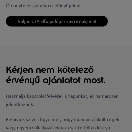
Ön ügyfelei számára is előnyt jelent.
Váljon UTA elfogadópartnerré még ma!
Kérjen nem kötelező
érvényű ajánlatot most.
Használja kapcsolatfelvételi űrlapunkat, és hamarosan
jelentkezünk.
Felhívjuk szíves figyelmét, hogy újonnan alakult cégek
vagy egyéni vállalkozásoknak csak feltöltős kártya