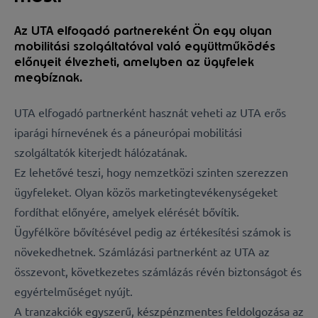
Az UTA elfogadó partnereként Ön egy olyan
mobilitási szolgáltatóval való együttműködés
előnyeit élvezheti, amelyben az ügyfelek
megbíznak.
UTA elfogadó partnerként hasznát veheti az UTA erős
iparági hírnevének és a páneurópai mobilitási
szolgáltatók kiterjedt hálózatának.
Ez lehetővé teszi, hogy nemzetközi szinten szerezzen
ügyfeleket. Olyan közös marketingtevékenységeket
fordíthat előnyére, amelyek elérését bővítik.
Ügyfélköre bővítésével pedig az értékesítési számok is
növekedhetnek. Számlázási partnerként az UTA az
összevont, következetes számlázás révén biztonságot és
egyértelműséget nyújt.
A tranzakciók egyszerű, készpénzmentes feldolgozása az