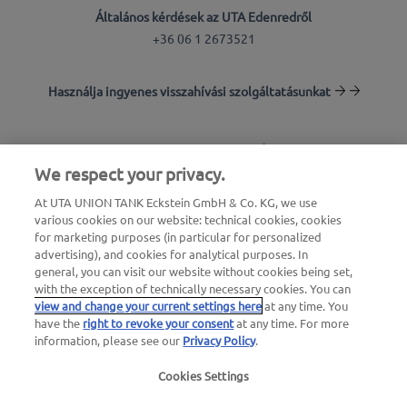
Általános kérdések az UTA Edenredről
+36 06 1 2673521
Használja ingyenes visszahívási szolgáltatásunkat
Töltőállomás-kereső
We respect your privacy.
Bejelentkezés az ügyfélfelületre
At UTA UNION TANK Eckstein GmbH & Co. KG, we use
various cookies on our website: technical cookies, cookies
Az UTA Edenredről
for marketing purposes (in particular for personalized
advertising), and cookies for analytical purposes. In
general, you can visit our website without cookies being set,
with the exception of technically necessary cookies. You can
view and change your current settings here
at any time. You
have the
right to revoke your consent
at any time. For more
information, please see our
Privacy Policy
.
Jogi értesítés |
Adatvédelmi irányelvek |
Általános
Cookies Settings
szerződési feltételek
|
Felhasználói feltételek