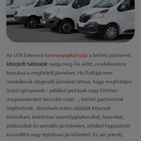
Az UTA Edenred
üzemanyagkártyája
a bérleti partnerek
kiterjedt
hálózatát
nyitja meg Ön előtt, rendelkezésre
bocsátva a megfelelő járművet
. Ha flottája nem
rendelkezik elegendő járművel ahhoz, hogy megfeleljen
üzleti igényeinek – például javítások vagy hirtelen
megnövekedett kereslet miatt –, bérleti partnereink
segíthetnek. Járművek széles skáláját képesek
biztosítani, beleértve személygépkocsikat, buszokat,
pótkocsikat és speciális járműveket, például fagyasztott
áruszállító vagy építőipari járműveket. Ez azt jelenti,