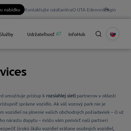
u nabídku
Kontaktujte nás
Kariéra
O UTA Edenred
Login
Služby
Udržateľnosť
InfoHub
vices
d umožňuje prístup k
rozsiahlej
sieti
partnerov v oblasti
ístupniť správne vozidlo
. Ak váš vozový park nie je
 vozidiel na plnenie vašich obchodných požiadaviek – či už
eho nárastu dopytu – môžu vám pomôcť naši partneri
zpečiť širokú škálu vozidiel vrátane osobných vozidiel,