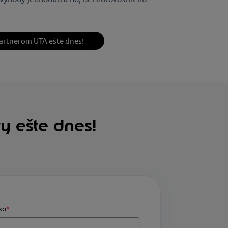
artnerom UTA ešte dnes!
y ešte dnes!
ko
*