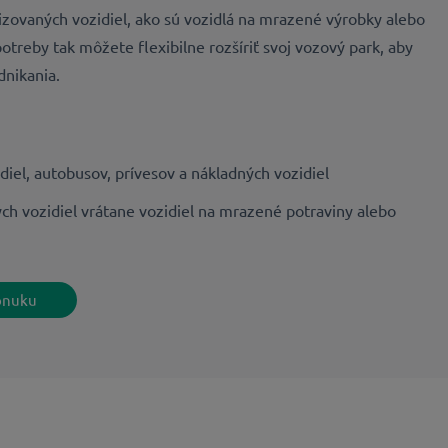
lizovaných vozidiel, ako sú vozidlá na mrazené výrobky alebo
otreby tak môžete flexibilne rozšíriť svoj vozový park, aby
dnikania.
iel, autobusov, prívesov a nákladných vozidiel
ch vozidiel vrátane vozidiel na mrazené potraviny alebo
onuku