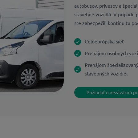
autobusov, prívesov a špecia
stavebné vozidlá. V prípade p
ste zabezpečili kontinuitu po
Celoeurópska sieť
Prenájom osobných vozid
Prenájom špecializovaný
stavebných vozidiel
Požiadať o nezáväznú p