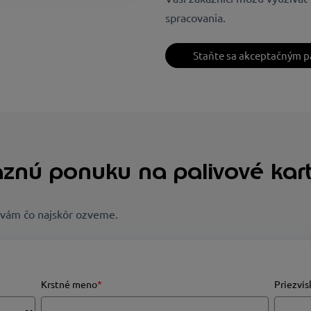
spracovania.
Staňte sa akceptačným p
znú ponuku na palivové kart
a vám čo najskôr ozveme.
Krstné meno
*
Priezvis