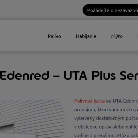
Požádejte o nezávazno
Palivo
Nabíjanie
Mýto
Edenred – UTA Plus Ser
Palivová karta
od UTA Edenre
prenájmu, ktorí vám môžu spr
vybavený dostatočným počtom
v dôsledku opráv alebo náhl
v oblasti prenájmu. Môžu zabe