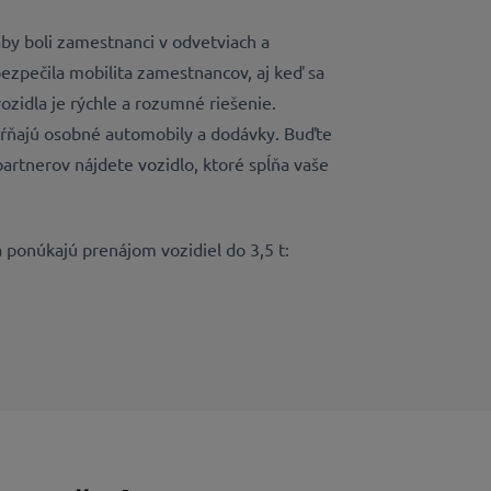
by boli zamestnanci v odvetviach a
ezpečila mobilita zamestnancov, aj keď sa
ozidla je rýchle a rozumné riešenie.
hŕňajú osobné automobily a dodávky. Buďte
h partnerov nájdete vozidlo, ktoré spĺňa vaše
 ponúkajú prenájom vozidiel do 3,5 t: