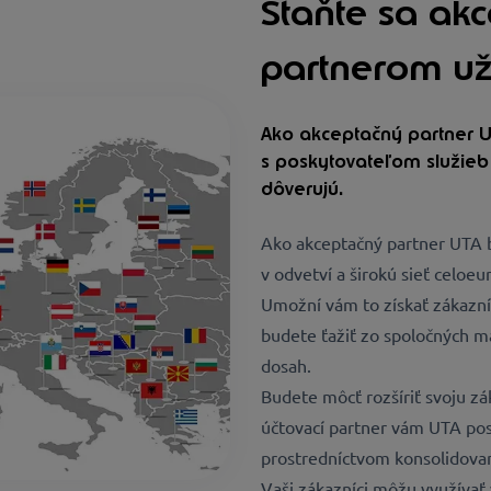
Staňte sa ak
partnerom už 
Ako akceptačný partner U
s poskytovateľom služieb 
dôverujú.
Ako akceptačný partner UTA 
v odvetví a širokú sieť celoe
Umožní vám to získať zákazn
budete ťažiť zo spoločných ma
dosah.
Budete môcť rozšíriť svoju zá
účtovací partner vám UTA po
prostredníctvom konsolidova
Vaši zákazníci môžu využíva