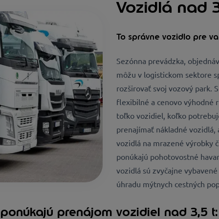
Vozidlá nad 3
To správne vozidlo pre v
Sezónna prevádzka, objednávk
môžu v logistickom sektore s
rozširovať svoj vozový park.
flexibilné a cenovo výhodné r
toľko vozidiel, koľko potrebu
prenajímať nákladné vozidlá, 
vozidlá na mrazené výrobky či
ponúkajú pohotovostné havari
vozidlá sú zvyčajne vybavené
úhradu mýtnych cestných pop
ponúkajú prenájom vozidiel nad 3,5 t: