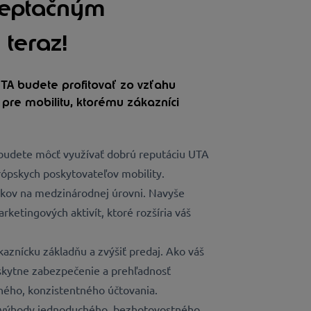
ceptačným
teraz!
TA budete profitovať zo vzťahu
pre mobilitu, ktorému zákazníci
budete môcť využívať dobrú reputáciu UTA
urópskych poskytovateľov mobility.
íkov na medzinárodnej úrovni. Navyše
rketingových aktivít, ktoré rozšíria váš
kaznícku základňu a zvýšiť predaj. Ako váš
skytne zabezpečenie a prehľadnosť
ného, konzistentného účtovania.
ť výhody jednoduchého, bezhotovostného