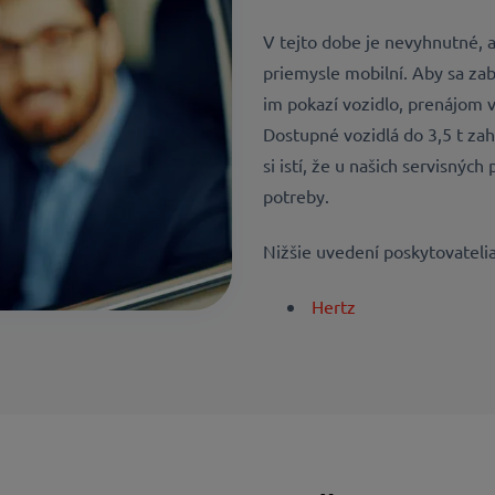
V tejto dobe je nevyhnutné, a
priemysle mobilní. Aby sa zab
im pokazí vozidlo, prenájom v
Dostupné vozidlá do 3,5 t za
si istí, že u našich servisnýc
potreby.
Nižšie uvedení poskytovatelia
Hertz