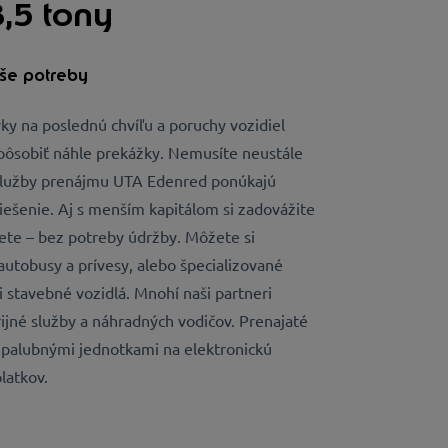
,5 tony
aše potreby
y na poslednú chvíľu a poruchy vozidiel
pôsobiť náhle prekážky. Nemusíte neustále
 Služby prenájmu UTA Edenred ponúkajú
iešenie. Aj s menším kapitálom si zadovážite
jete – bez potreby údržby. Môžete si
autobusy a prívesy, alebo špecializované
 stavebné vozidlá. Mnohí naši partneri
jné služby a náhradných vodičov. Prenajaté
 palubnými jednotkami na elektronickú
latkov.