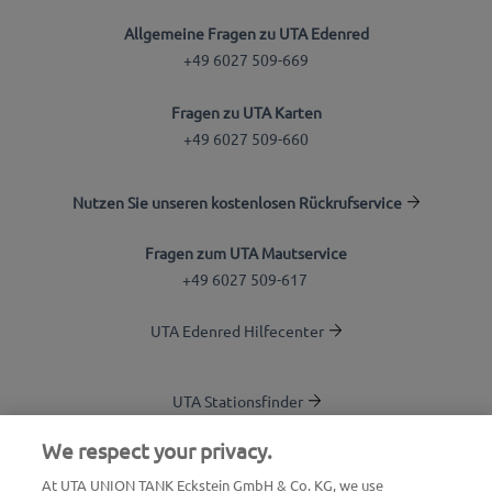
Allgemeine Fragen zu UTA Edenred
+49 6027 509-669
Fragen zu UTA Karten
+49 6027 509-660
Nutzen Sie unseren kostenlosen Rückrufservice
Fragen zum UTA Mautservice
+49 6027 509-617
UTA Edenred Hilfecenter
UTA Stationsfinder
Blog
We respect your privacy.
Login Kundenbereich
At UTA UNION TANK Eckstein GmbH & Co. KG, we use