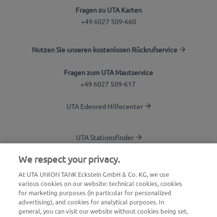
Fragen zu UTA Karten
+49 6027 509-660
Nutzen Sie unseren kostenlosen Rückrufservice
Fragen zum UTA Mautservice
+49 6027 509-617
UTA Edenred Hilfecenter
UTA Stationsfinder
Blog
We respect your privacy.
Login Kundenbereich
At UTA UNION TANK Eckstein GmbH & Co. KG, we use
various cookies on our website: technical cookies, cookies
Über UTA Edenred
for marketing purposes (in particular for personalized
advertising), and cookies for analytical purposes. In
UTA Academy
general, you can visit our website without cookies being set,