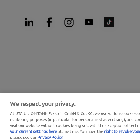
We respect your privacy.
At UTA UNION TANK Eckstein GmbH & Co. KG, we use various cookies on 
marketing purposes (in particular for personalized advertising), and coo
Impressum
|
Datenschutzerklärung |
AGB |
Nutzungsbedingungen
visit our website without cookies being set, with the exception of techn
your current settings here
at any time. You have the
right to revoke you
please see our
Privacy Policy
.