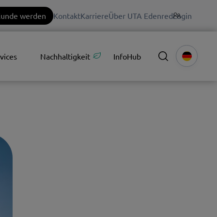
unde werden
Kontakt
Karriere
Über UTA Edenred
Login
vices
Nachhaltigkeit
InfoHub