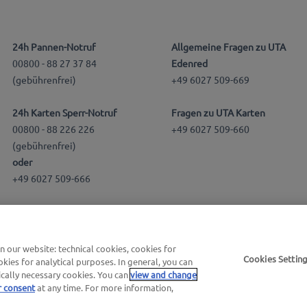
24h Pannen-Notruf
Allgemeine Fragen zu UTA
00800 - 88 27 37 84
Edenred
(gebührenfrei)
+49 6027 509-669
24h Karten Sperr-Notruf
Fragen zu UTA Karten
00800 - 88 226 226
+49 6027 509-660
(gebührenfrei)
oder
+49 6027 509-666
our website: technical cookies, cookies for
Cookies Settin
kies for analytical purposes. In general, you can
ically necessary cookies. You can
view and change
r consent
at any time. For more information,