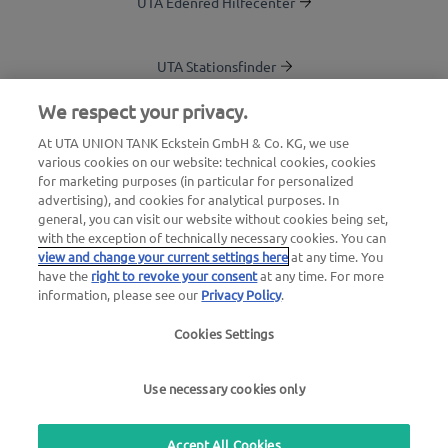
UTA Edenred Hilfecenter
UTA Stationsfinder
Blog
We respect your privacy.
Login Kundenbereich
At UTA UNION TANK Eckstein GmbH & Co. KG, we use
various cookies on our website: technical cookies, cookies
Über UTA Edenred
for marketing purposes (in particular for personalized
advertising), and cookies for analytical purposes. In
UTA Academy
general, you can visit our website without cookies being set,
with the exception of technically necessary cookies. You can
view and change your current settings here
at any time. You
have the
right to revoke your consent
at any time. For more
information, please see our
Privacy Policy
.
Cookies Settings
Impressum
|
Datenschutzerklärung |
AGB |
Nutzungsbedingungen
Use necessary cookies only
we simplify mobility
Accept All Cookies