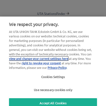
UTA Stationsfinder
Blog
We respect your privacy.
Login Kundenbereich
At UTA UNION TANK Eckstein GmbH & Co. KG, we use
various cookies on our website: technical cookies, cookies
Über UTA Edenred
for marketing purposes (in particular for personalized
advertising), and cookies for analytical purposes. In
UTA Academy
general, you can visit our website without cookies being set,
with the exception of technically necessary cookies. You can
view and change your current settings here
at any time. You
have the
right to revoke your consent
at any time. For more
information, please see our
Privacy Policy
.
Cookies Settings
Impressum
|
Datenschutzerklärung |
AGB |
Nutzungsbedingungen
Use necessary cookies only
we simplify mobility
Accept All Cookies