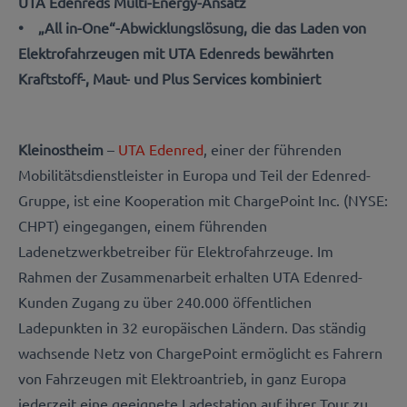
UTA Edenreds Multi-Energy-Ansatz
• „All in-One“-Abwicklungslösung, die das Laden von
Elektrofahrzeugen mit UTA Edenreds bewährten
Kraftstoff-, Maut- und Plus Services kombiniert
Kleinostheim
–
UTA Edenred
, einer der führenden
Mobilitätsdienstleister in Europa und Teil der Edenred-
Gruppe, ist eine Kooperation mit ChargePoint Inc. (NYSE:
CHPT) eingegangen, einem führenden
Ladenetzwerkbetreiber für Elektrofahrzeuge. Im
Rahmen der Zusammenarbeit erhalten UTA Edenred-
Kunden Zugang zu über 240.000 öffentlichen
Ladepunkten in 32 europäischen Ländern. Das ständig
wachsende Netz von ChargePoint ermöglicht es Fahrern
von Fahrzeugen mit Elektroantrieb, in ganz Europa
jederzeit eine geeignete Ladestation auf ihrer Tour zu