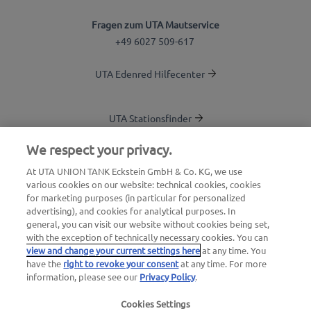
Fragen zum UTA Mautservice
+49 6027 509-617
UTA Edenred Hilfecenter
UTA Stationsfinder
Blog
We respect your privacy.
Login Kundenbereich
At UTA UNION TANK Eckstein GmbH & Co. KG, we use
various cookies on our website: technical cookies, cookies
Über UTA Edenred
for marketing purposes (in particular for personalized
advertising), and cookies for analytical purposes. In
UTA Academy
general, you can visit our website without cookies being set,
with the exception of technically necessary cookies. You can
view and change your current settings here
at any time. You
have the
right to revoke your consent
at any time. For more
information, please see our
Privacy Policy
.
Cookies Settings
Impressum
|
Datenschutzerklärung |
AGB |