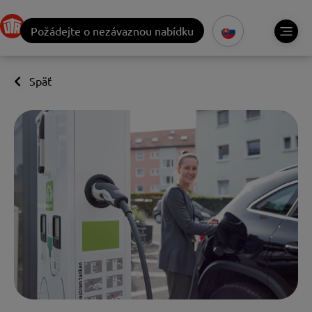
Požádejte o nezávaznou nabídku
Späť