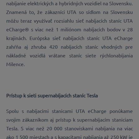
nabíjanie elektrických a hybridných vozidiel na Slovensku.
Znamená to, že zákazníci UTA so sídlom na Slovensku
môžu teraz využívať rozsiahlu sieť nabíjacích staníc UTA
eCharge® s viac než 1 miliónom nabíjacích bodov v 28
krajinách. Európska sieť nabíjacích staníc UTA eCharge
zahŕňa aj zhruba 420 nabíjacích staníc vhodných pre
nákladné vozidlá vrátane staníc siete rýchlonabíjania
Milence.
Prístup k sieti supernabíjacích staníc Tesla
Spolu s nabíjacími stanicami UTA eCharge ponúkame
svojim zákazníkom aj prístup k supernabíjacím staniciam
Tesla. S viac než 20 000 stanoviskami nabíjania na viac
ako 1 500 miestach a s kapacitami nabíjania až 250 kW je